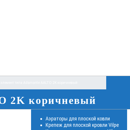
элемент типа Adamante AALTO 2K коричневый
TO 2K коричневый
Аэраторы для плоской ковли
Крепеж для плоской кровли Vilpe