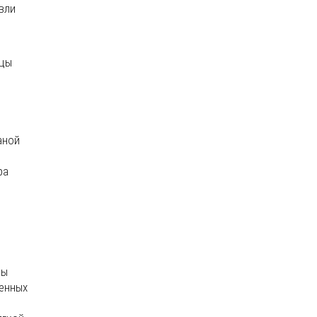
вли
ицы
аной
ра
цы
ленных