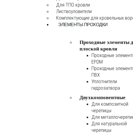
Для ТПО кровли
Листвоуловители
Комплектующие для кровельных во
ЭЛЕМЕНТЫ ПРОХОДКИ
Проходные элементы 
плоской кровли
Проходные элемен
EPDM
Проходные элемен
ПВХ
Уплотнители
гидрозатвора
Двухкомпонентные
Для композитной
черепицы
Для металлочереп
Для натуральной
черепицы