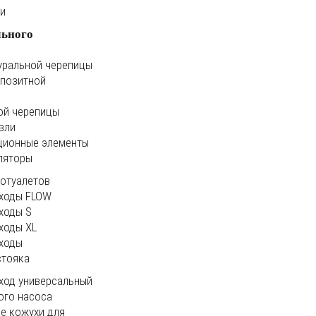
ки
льного
уральной черепицы
мпозитной
ой черепицы
вли
ционные элементы
ляторы
иотуалетов
ходы FLOW
ходы S
ходы XL
ходы
стояка
ход универсальный
ого насоса
е кожухи для