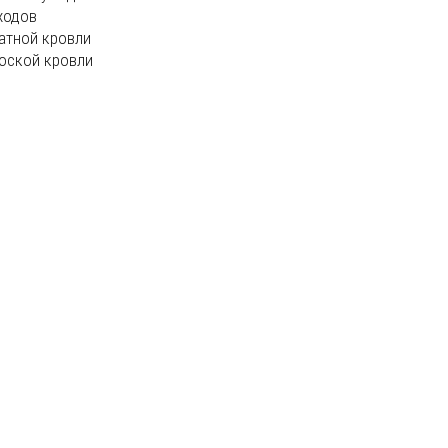
ходов
атной кровли
оской кровли