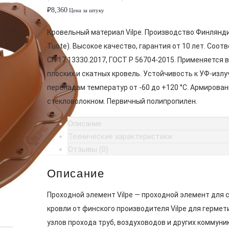
₽
8,360
Цена за штуку
Кровельный материал Vilpe. Производство Финлянди
Tuote). Высокое качество, гарантия от 10 лет. Соот
СП 17.13330.2017, ГОСТ Р 56704-2015. Применяется 
плоских и скатных кровель. Устойчивость к УФ-излу
перепадам температур от -60 до +120 °C. Армирован
стекловолокном. Первичный полипропилен.
Описание
Технические характеристики
Отзывы (0)
Описание
Проходной элемент Vilpe — проходной элемент для 
кровли от финского производителя Vilpe для гермет
узлов прохода труб, воздуховодов и других коммуни