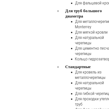
Для фальцевой кро
Для труб большого
диаметра
Для металлочереп
Monterrey
Для мягкой кровли
Для натуральной
черепицы
Для цементно песч
черепицы
Кольцо гидрозатво
Стандартные
Для кровель из
металлочерепицы
Для натуральной
черепицы
Для гибкой черепи
Для проходки утеп
труб