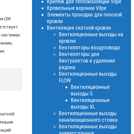
Крепеж для теплоизоляции Vilpe
Кровельные воронки Vilpe
Элементы проходки для плоской
я (SK
кровли
ветствует
Вентиляция скатной кровли
Вентиляционные выходы на
в системах
кровлю
чению,
Вентиляторы воздуховода
ие
Вентиляторы для
биотуалетов и удаления
радона
Вентиляционные выходы
FLOW
Вентиляционные
выходы S
Вентиляционные
выходы XL
Вентиляционные выходы
скатной
канализационного стояка
изации
Вентиляционные выходы
каций
универсальные