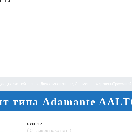
ягкой
ки для скатной кровли
,
Двухкомпонентные
,
Для металлочерепицы
Проходной 
нт типа Adamante AAL
0
out of 5
( Отзывов пока нет. )