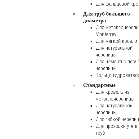
Для фальцевой кро
Для труб большого
диаметра
Для металлочереп
Monterrey
Для мягкой кровли
Для натуральной
черепицы
Для цементно песч
черепицы
Кольцо гидрозатво
Стандартные
Для кровель из
металлочерепицы
Для натуральной
черепицы
Для гибкой черепи
Для проходки утеп
труб