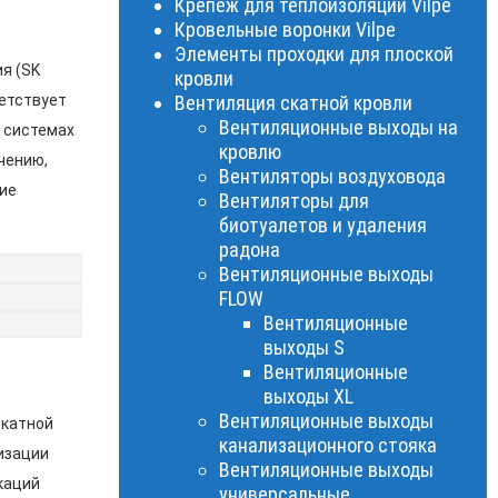
Крепеж для теплоизоляции Vilpe
Кровельные воронки Vilpe
Элементы проходки для плоской
я (SK
кровли
ветствует
Вентиляция скатной кровли
Вентиляционные выходы на
в системах
кровлю
чению,
Вентиляторы воздуховода
ие
Вентиляторы для
биотуалетов и удаления
радона
Вентиляционные выходы
FLOW
Вентиляционные
выходы S
Вентиляционные
выходы XL
Вентиляционные выходы
скатной
канализационного стояка
изации
Вентиляционные выходы
каций
универсальные