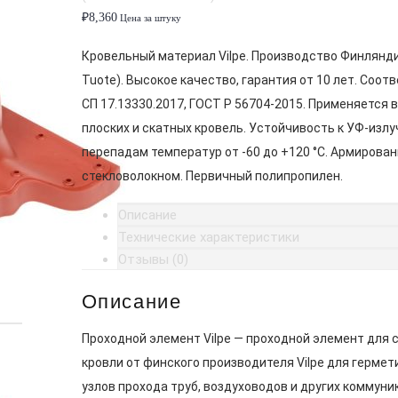
₽
8,360
Цена за штуку
Кровельный материал Vilpe. Производство Финлянди
Tuote). Высокое качество, гарантия от 10 лет. Соот
СП 17.13330.2017, ГОСТ Р 56704-2015. Применяется 
плоских и скатных кровель. Устойчивость к УФ-излу
перепадам температур от -60 до +120 °C. Армирован
стекловолокном. Первичный полипропилен.
Описание
Технические характеристики
Отзывы (0)
Описание
Проходной элемент Vilpe — проходной элемент для 
кровли от финского производителя Vilpe для гермет
узлов прохода труб, воздуховодов и других коммуни