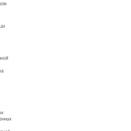
вли
ицы
аной
ра
цы
ленных