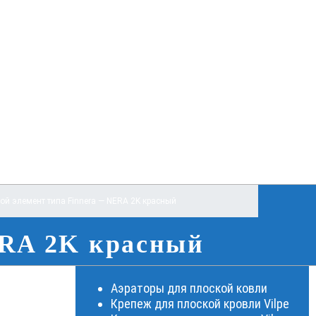
ой элемент типа Finnera — NERA 2K красный
ERA 2K красный
Аэраторы для плоской ковли
Крепеж для плоской кровли Vilpe