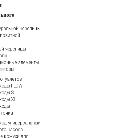
ки
льного
уральной черепицы
мпозитной
ой черепицы
вли
ционные элементы
ляторы
иотуалетов
ходы FLOW
ходы S
ходы XL
ходы
стояка
ход универсальный
ого насоса
е кожухи для