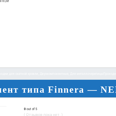
ягкой
ходки для скатной кровли
,
Двухкомпонентные
,
Для металлочерепицы
Проходн
мент типа Finnera — N
0
out of 5
( Отзывов пока нет. )