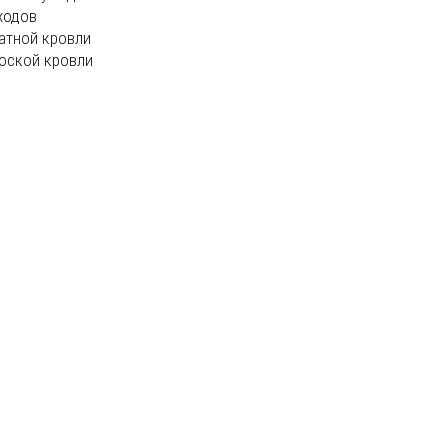
ходов
атной кровли
оской кровли