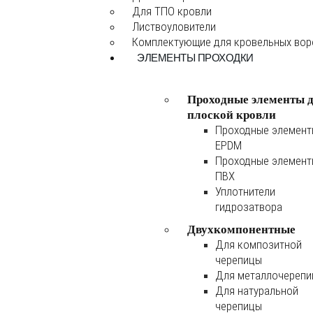
Для ТПО кровли
Листвоуловители
Комплектующие для кровельных во
ЭЛЕМЕНТЫ ПРОХОДКИ
Проходные элементы 
плоской кровли
Проходные элемен
EPDM
Проходные элемен
ПВХ
Уплотнители
гидрозатвора
Двухкомпонентные
Для композитной
черепицы
Для металлочереп
Для натуральной
черепицы