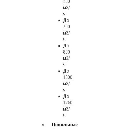
500
м3/
ч
До
700
м3/
ч
До
800
м3/
ч
До
1000
м3/
ч
До
1250
м3/
ч
Цокольные