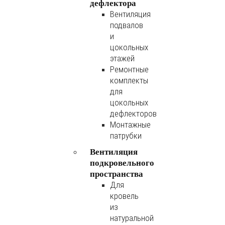
дефлектора
Вентиляция
подвалов
и
цокольных
этажей
Ремонтные
комплекты
для
цокольных
дефлекторов
Монтажные
патрубки
Вентиляция
подкровельного
пространства
Для
кровель
из
натуральной