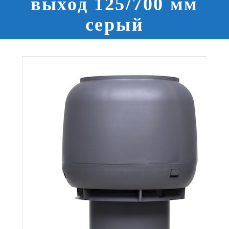
выход 125/700 мм
серый