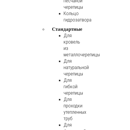
песчаной
черепицы
Кольцо
гидрозатвора
Стандартные
Для
кровель
из
металлочерепицы
Для
натуральной
черепицы
Для
гибкой
черепицы
Для
проходки
утепленных
труб
Для