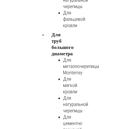
натуральной
черепицы
Для
фальцевой
кровли
Для
труб
большого
диаметра
Для
металлочерепицы
Monterrey
Для
мягкой
кровли
Для
натуральной
черепицы
Для
цементно