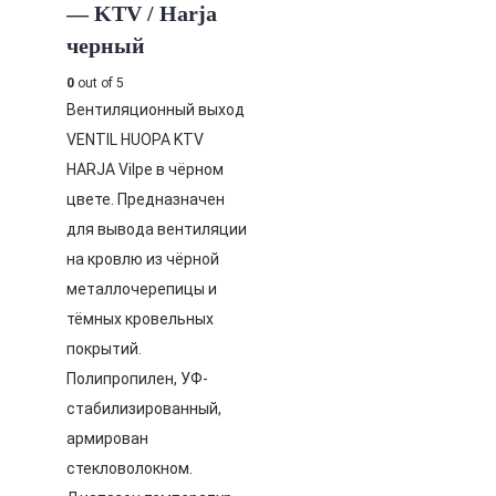
— KTV / Harja
черный
0
out of 5
Вентиляционный выход
VENTIL HUOPA KTV
HARJA Vilpe в чёрном
цвете. Предназначен
для вывода вентиляции
на кровлю из чёрной
металлочерепицы и
тёмных кровельных
покрытий.
Полипропилен, УФ-
стабилизированный,
армирован
стекловолокном.