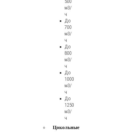
500
м3/
ч
До
700
м3/
ч
До
800
м3/
ч
До
1000
м3/
ч
До
1250
м3/
ч
Цокольные