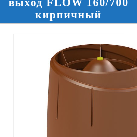
выход FLOW 160/700
кирпичный