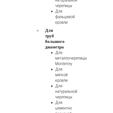
натуральной
черепицы
Для
фальцевой
кровли
Для
труб
большого
диаметра
Для
металлочерепицы
Monterrey
Для
мягкой
кровли
Для
натуральной
черепицы
Для
цементно