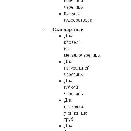
песчаной
черепицы
Кольцо
гидрозатвора
Стандартные
Для
кровель
из
металлочерепицы
Для
натуральной
черепицы
Для
гибкой
черепицы
Для
проходки
утепленных
труб
Для