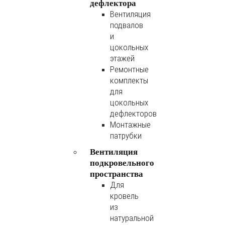
дефлектора
Вентиляция
подвалов
и
цокольных
этажей
Ремонтные
комплекты
для
цокольных
дефлекторов
Монтажные
патрубки
Вентиляция
подкровельного
пространства
Для
кровель
из
натуральной