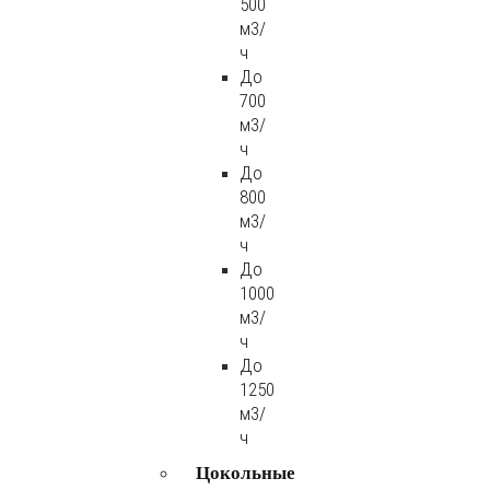
500
м3/
ч
До
700
м3/
ч
До
800
м3/
ч
До
1000
м3/
ч
До
1250
м3/
ч
Цокольные