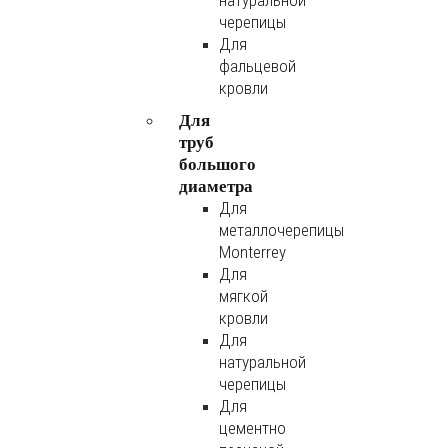
натуральной
черепицы
Для
фальцевой
кровли
Для
труб
большого
диаметра
Для
металлочерепицы
Monterrey
Для
мягкой
кровли
Для
натуральной
черепицы
Для
цементно