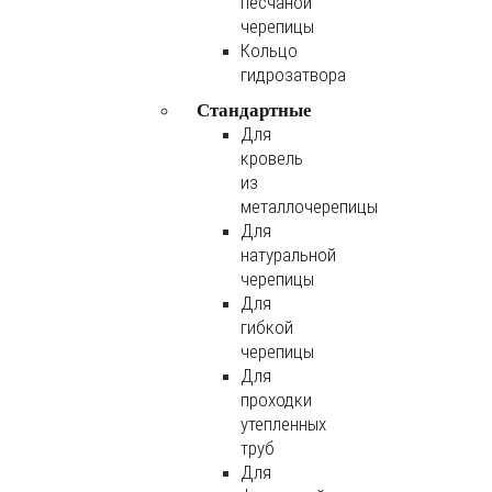
песчаной
черепицы
Кольцо
гидрозатвора
Стандартные
Для
кровель
из
металлочерепицы
Для
натуральной
черепицы
Для
гибкой
черепицы
Для
проходки
утепленных
труб
Для