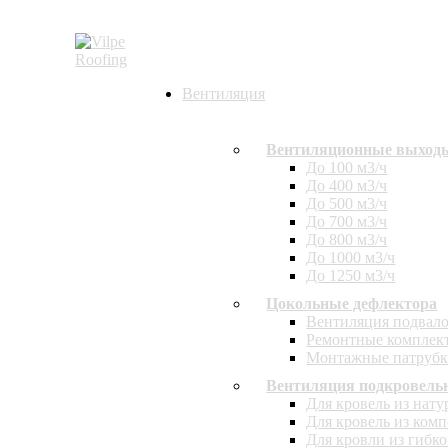
Вентиляция
Вентиляционные выход
До 100 м3/ч
До 400 м3/ч
До 500 м3/ч
До 700 м3/ч
До 800 м3/ч
До 1000 м3/ч
До 1250 м3/ч
Цокольные дефлектора
Вентиляция подвало
Ремонтные комплект
Монтажные патруб
Вентиляция подкровельн
Для кровель из нат
Для кровель из ком
Для кровли из гибк