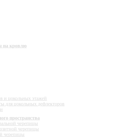
ы на кровлю
в и цокольных этажей
ы для цокольных дефлекторов
ки
ого пространства
уральной черепицы
позитной черепицы
ой черепицы