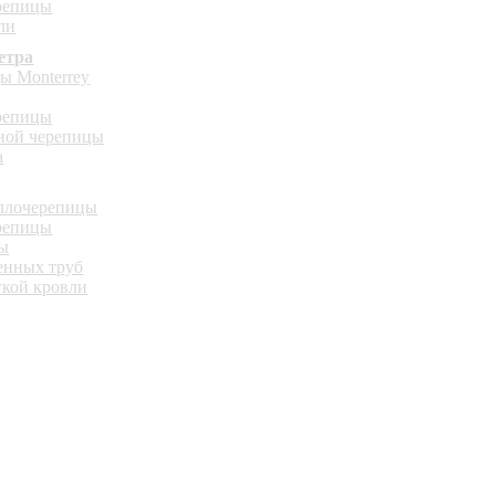
ерепицы
ли
етра
ы Monterrey
ерепицы
ной черепицы
а
аллочерепицы
ерепицы
цы
енных труб
гкой кровли