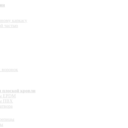
ции
нному каркасу
ой частью
 воронок
я плоской кровли
ты EPDM
ты ПВХ
атвора
ерепицы
цы