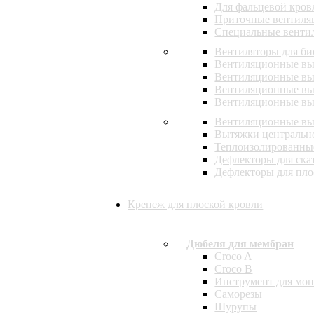
Для фальцевой кров
Приточные вентиля
Специальные венти
Вентиляторы для би
Вентиляционные в
Вентиляционные вы
Вентиляционные в
Вентиляционные вы
Вентиляционные вы
Вытяжки центрально
Теплоизолированны
Дефлекторы для ска
Дефлекторы для пло
Крепеж для плоской кровли
Дюбеля для мембран
Croco A
Croco B
Инструмент для мо
Саморезы
Шурупы