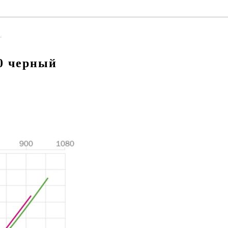
L
0 черный