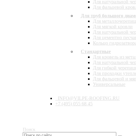
Для натуральной ч
Для фальцевой кров
Для труб большого диам
Для металлочерепиц
Для мягкой кровли
Для натуральной ч
Для цементно песча
Кольцо гидрозатвор
Стандартные
Для кровель из мет
Для натуральной ч
Для гибкой черепи
Для проходки утепл
Для фальцевой и мя
Универсальные
INFO@VILPE-ROOFING.RU
+7 (495) 055 68 45
Поиск