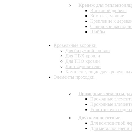
Крепеж для теплоизоля
Винтовой дюбель
Комплектующие
Крепление к деревя
С широкой распорн
Шайбы
Кровельные воронки
Для битумной кровли
Для ПВХ кровли
Для ТПО кровли
Листвоуловители
Комплектующие для кровельных
Элементы проходки
Проходные элементы дл
Проходные элемен
Проходные элемен
Уплотнители гидроз
Двухкомпонентные
Для композитной ч
Для металлочерепи