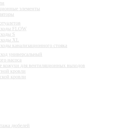
ли
ционные элементы
ляторы
отуалетов
ыходы FLOW
ходы S
ыходы XL
ходы канализационного стояка
ход универсальный
го насоса
е кожухи для вентиляционных выходов
тной кровли
ской кровли
нтажа дюбелей