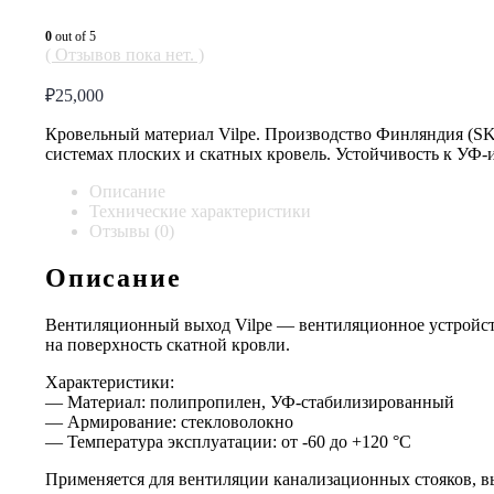
0
out of 5
( Отзывов пока нет. )
₽
25,000
Кровельный материал Vilpe. Производство Финляндия (SK T
системах плоских и скатных кровель. Устойчивость к УФ
Описание
Технические характеристики
Отзывы (0)
Описание
Вентиляционный выход Vilpe — вентиляционное устройств
на поверхность скатной кровли.
Характеристики:
— Материал: полипропилен, УФ-стабилизированный
— Армирование: стекловолокно
— Температура эксплуатации: от -60 до +120 °C
Применяется для вентиляции канализационных стояков, в