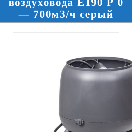
воздуховода E190 Р 0
— 700м3/ч серый