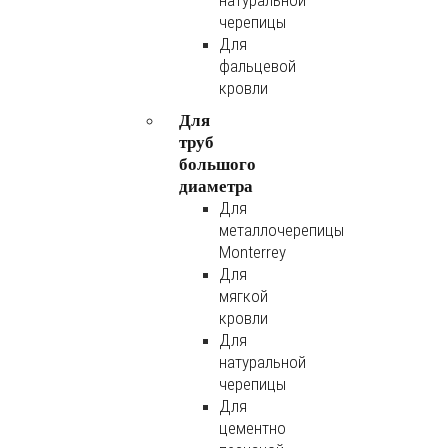
натуральной
черепицы
Для
фальцевой
кровли
Для
труб
большого
диаметра
Для
металлочерепицы
Monterrey
Для
мягкой
кровли
Для
натуральной
черепицы
Для
цементно