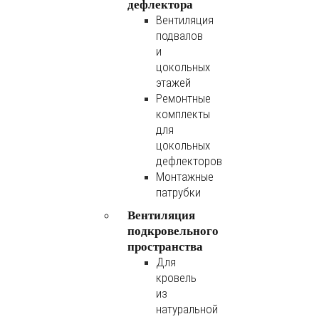
дефлектора
Вентиляция
подвалов
и
цокольных
этажей
Ремонтные
комплекты
для
цокольных
дефлекторов
Монтажные
патрубки
Вентиляция
подкровельного
пространства
Для
кровель
из
натуральной