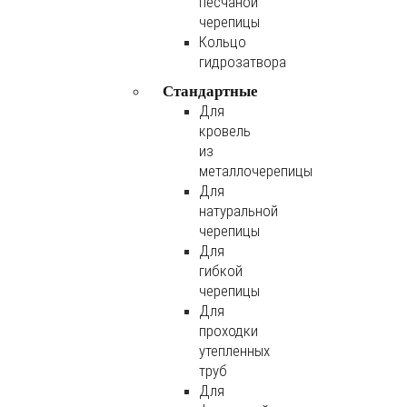
песчаной
черепицы
Кольцо
гидрозатвора
Стандартные
Для
кровель
из
металлочерепицы
Для
натуральной
черепицы
Для
гибкой
черепицы
Для
проходки
утепленных
труб
Для