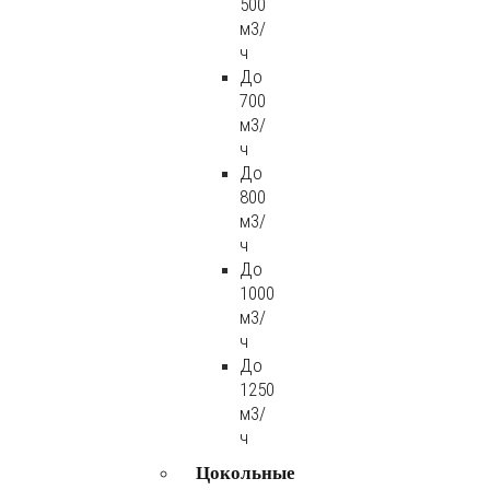
500
м3/
ч
До
700
м3/
ч
До
800
м3/
ч
До
1000
м3/
ч
До
1250
м3/
ч
Цокольные