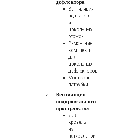
дефлектора
Вентиляция
подвалов
и
цокольных
этажей
Ремонтные
комплекты
для
цокольных
дефлекторов
Монтажные
патрубки
Вентиляция
подкровельного
пространства
Для
кровель
из
натуральной