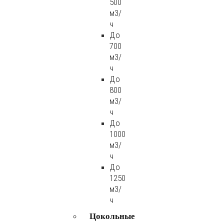
500
м3/
ч
До
700
м3/
ч
До
800
м3/
ч
До
1000
м3/
ч
До
1250
м3/
ч
Цокольные