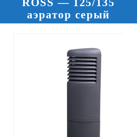
ROSS — 125/135
аэратор серый