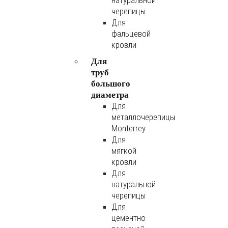
натуральной
черепицы
Для
фальцевой
кровли
Для
труб
большого
диаметра
Для
металлочерепицы
Monterrey
Для
мягкой
кровли
Для
натуральной
черепицы
Для
цементно