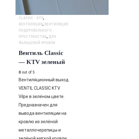
CLASSIC - KTV
,
ВЕНТИЛЯЦИЯ
,
ВЕНТИЛЯЦИЯ
ПОДКРОВЕЛЬНОГО
ПРОСТРАНСТВА
,
ДЛЯ
ФАЛЬЦЕВОЙ КРОВЛИ
Вентиль Classic
— KTV зеленый
0
out of 5
Вентиляционный выход
VENTIL CLASSIC KTV
Vilpe в зелёном цвете.
Предназначен для
вывода вентиляции на
кровлю из зелёной
металлочерепицы и
зелёной мягкой кровли.