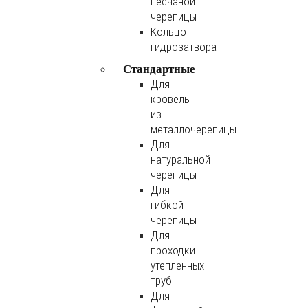
песчаной
черепицы
Кольцо
гидрозатвора
Стандартные
Для
кровель
из
металлочерепицы
Для
натуральной
черепицы
Для
гибкой
черепицы
Для
проходки
утепленных
труб
Для