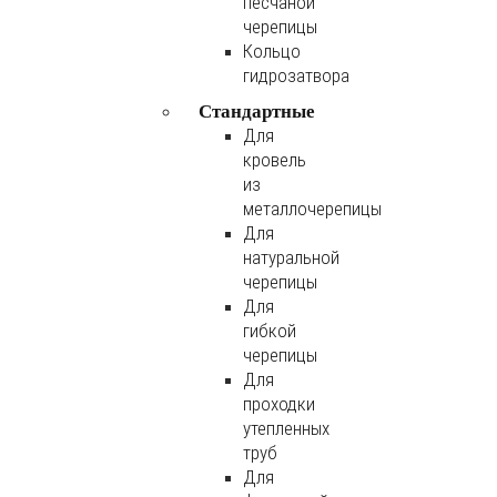
песчаной
черепицы
Кольцо
гидрозатвора
Стандартные
Для
кровель
из
металлочерепицы
Для
натуральной
черепицы
Для
гибкой
черепицы
Для
проходки
утепленных
труб
Для