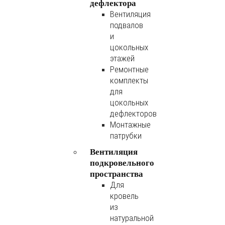
дефлектора
Вентиляция
подвалов
и
цокольных
этажей
Ремонтные
комплекты
для
цокольных
дефлекторов
Монтажные
патрубки
Вентиляция
подкровельного
пространства
Для
кровель
из
натуральной