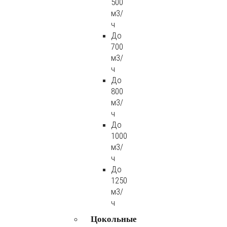
500
м3/
ч
До
700
м3/
ч
До
800
м3/
ч
До
1000
м3/
ч
До
1250
м3/
ч
Цокольные