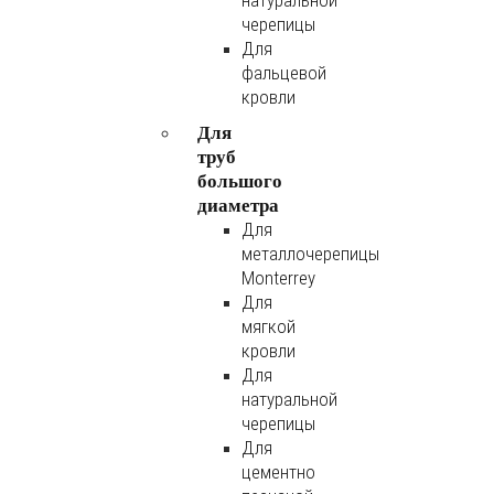
натуральной
черепицы
Для
фальцевой
кровли
Для
труб
большого
диаметра
Для
металлочерепицы
Monterrey
Для
мягкой
кровли
Для
натуральной
черепицы
Для
цементно