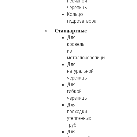
песчаной
черепицы
Кольцо
гидрозатвора
Стандартные
Для
кровель
из
металлочерепицы
Для
натуральной
черепицы
Для
гибкой
черепицы
Для
проходки
утепленных
труб
Для