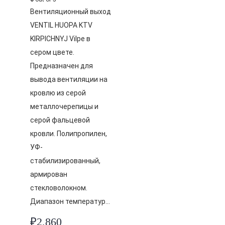
Вентиляционный выход
VENTIL HUOPA KTV
KIRPICHNYJ Vilpe в
сером цвете.
Предназначен для
вывода вентиляции на
кровлю из серой
металлочерепицы и
серой фальцевой
кровли. Полипропилен,
УФ-
стабилизированный,
армирован
стекловолокном.
Диапазон температур…
₽
2,860