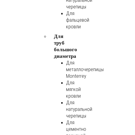
натуральной
черепицы
Для
фальцевой
кровли
Для
труб
большого
диаметра
Для
металлочерепицы
Monterrey
Для
мягкой
кровли
Для
натуральной
черепицы
Для
цементно