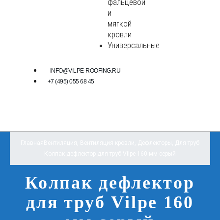
фальцевой
и
мягкой
кровли
Универсальные
INFO@VILPE-ROOFING.RU
+7 (495) 055 68 45
Главная
Вентиляция
,
Вентиляция кровли
,
Дефлекторы
,
Для труб
Колпак дефлектор для труб Vilpe 160 мм серый
Колпак дефлектор
для труб Vilpe 160