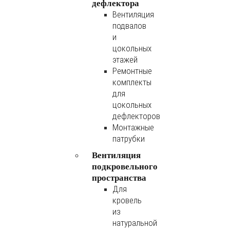
дефлектора
Вентиляция
подвалов
и
цокольных
этажей
Ремонтные
комплекты
для
цокольных
дефлекторов
Монтажные
патрубки
Вентиляция
подкровельного
пространства
Для
кровель
из
натуральной