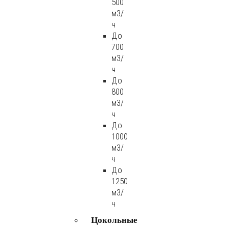
500
м3/
ч
До
700
м3/
ч
До
800
м3/
ч
До
1000
м3/
ч
До
1250
м3/
ч
Цокольные