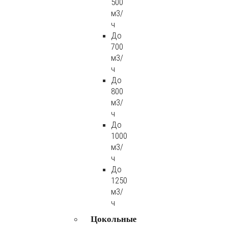
500
м3/
ч
До
700
м3/
ч
До
800
м3/
ч
До
1000
м3/
ч
До
1250
м3/
ч
Цокольные