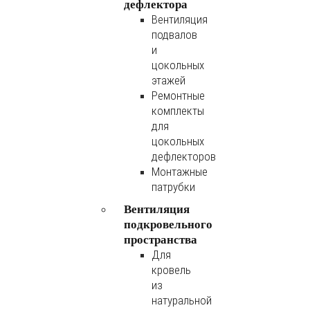
дефлектора
Вентиляция
подвалов
и
цокольных
этажей
Ремонтные
комплекты
для
цокольных
дефлекторов
Монтажные
патрубки
Вентиляция
подкровельного
пространства
Для
кровель
из
натуральной