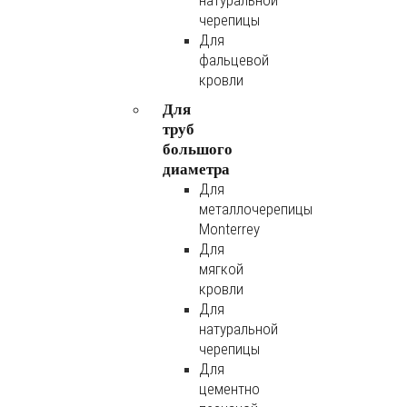
натуральной
черепицы
Для
фальцевой
кровли
Для
труб
большого
диаметра
Для
металлочерепицы
Monterrey
Для
мягкой
кровли
Для
натуральной
черепицы
Для
цементно