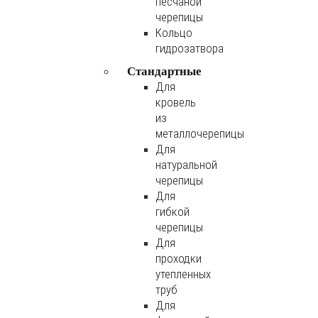
песчаной
черепицы
Кольцо
гидрозатвора
Стандартные
Для
кровель
из
металлочерепицы
Для
натуральной
черепицы
Для
гибкой
черепицы
Для
проходки
утепленных
труб
Для