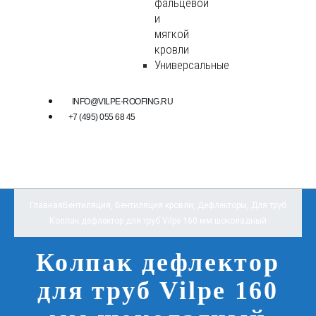
фальцевой
и
мягкой
кровли
Универсальные
INFO@VILPE-ROOFING.RU
+7 (495) 055 68 45
Главная
Вентиляция
,
Вентиляция кровли
,
Дефлекторы
,
Для труб
Колпак дефлектор для труб Vilpe 160 мм шоколадный
Колпак дефлектор
для труб Vilpe 160