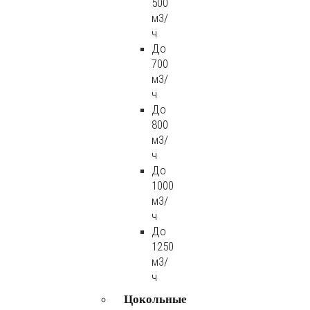
500
м3/
ч
До
700
м3/
ч
До
800
м3/
ч
До
1000
м3/
ч
До
1250
м3/
ч
Цокольные