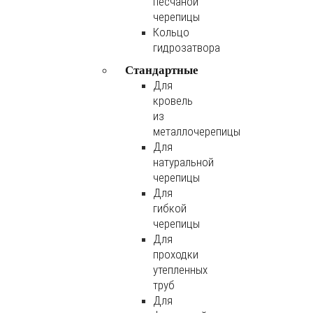
песчаной
черепицы
Кольцо
гидрозатвора
Стандартные
Для
кровель
из
металлочерепицы
Для
натуральной
черепицы
Для
гибкой
черепицы
Для
проходки
утепленных
труб
Для