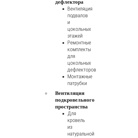
дефлектора
Вентиляция
подвалов
и
цокольных
этажей
Ремонтные
комплекты
для
цокольных
дефлекторов
Монтажные
патрубки
Вентиляция
подкровельного
пространства
Для
кровель
из
натуральной