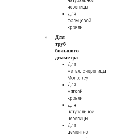
натуральной
черепицы
Для
фальцевой
кровли
Для
труб
большого
диаметра
Для
металлочерепицы
Monterrey
Для
мягкой
кровли
Для
натуральной
черепицы
Для
цементно