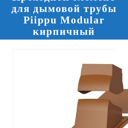
для дымовой трубы
Piippu Modular
кирпичный