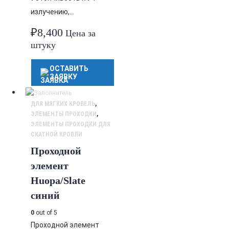
излучению,…
₽
8,400
Цена за
штуку
ОСТАВИТЬ
ЗАЯВКУ
ДЛЯ МЯГКИХ КРОВЕЛЬ
,
ЭЛЕМЕНТЫ ПРОХОДКИ
,
ЭЛЕМЕНТЫ ПРОХОДКИ ДЛЯ
СКАТНОЙ КРОВЛИ
Проходной
элемент
Huopa/Slate
синий
0
out of 5
Проходной элемент