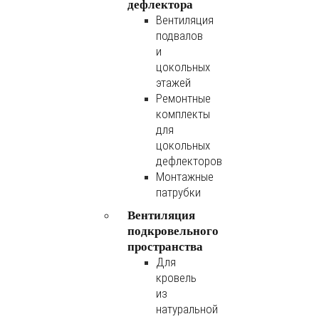
дефлектора
Вентиляция
подвалов
и
цокольных
этажей
Ремонтные
комплекты
для
цокольных
дефлекторов
Монтажные
патрубки
Вентиляция
подкровельного
пространства
Для
кровель
из
натуральной