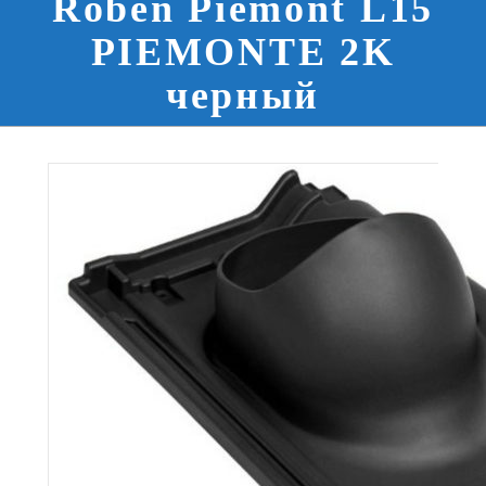
Röben Piemont L15
PIEMONTE 2K
черный