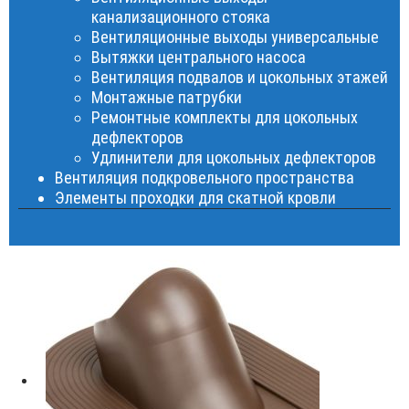
канализационного стояка
Вентиляционные выходы универсальные
Вытяжки центрального насоса
Вентиляция подвалов и цокольных этажей
Монтажные патрубки
Ремонтные комплекты для цокольных
дефлекторов
Удлинители для цокольных дефлекторов
Вентиляция подкровельного пространства
Элементы проходки для скатной кровли