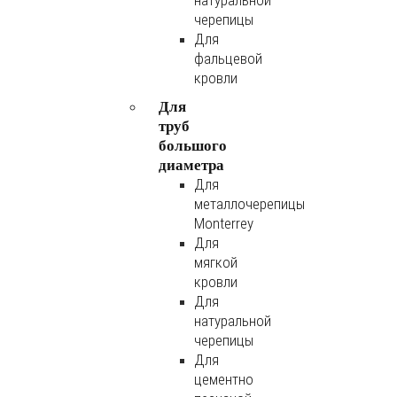
натуральной
черепицы
Для
фальцевой
кровли
Для
труб
большого
диаметра
Для
металлочерепицы
Monterrey
Для
мягкой
кровли
Для
натуральной
черепицы
Для
цементно