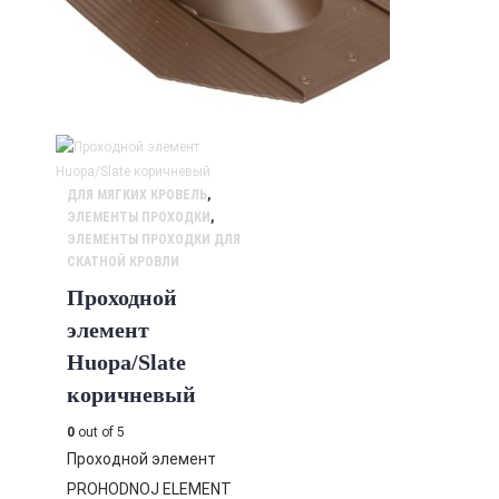
ДЛЯ МЯГКИХ КРОВЕЛЬ
,
ЭЛЕМЕНТЫ ПРОХОДКИ
,
ЭЛЕМЕНТЫ ПРОХОДКИ ДЛЯ
СКАТНОЙ КРОВЛИ
Проходной
элемент
Huopa/Slate
коричневый
0
out of 5
Проходной элемент
PROHODNOJ ELEMENT