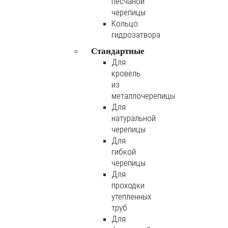
песчаной
черепицы
Кольцо
гидрозатвора
Стандартные
Для
кровель
из
металлочерепицы
Для
натуральной
черепицы
Для
гибкой
черепицы
Для
проходки
утепленных
труб
Для