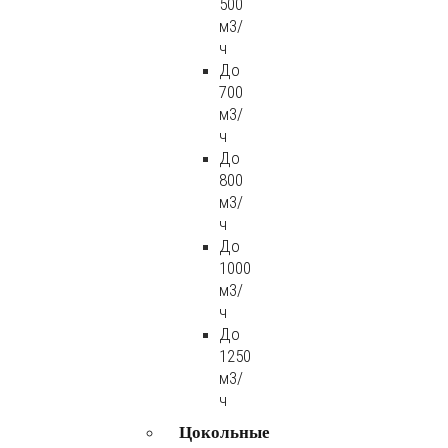
500
м3/
ч
До
700
м3/
ч
До
800
м3/
ч
До
1000
м3/
ч
До
1250
м3/
ч
Цокольные