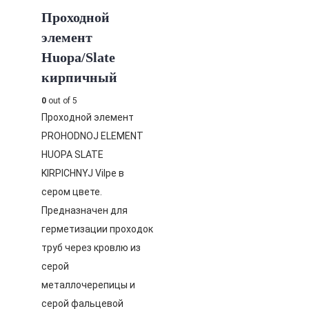
Проходной
элемент
Huopa/Slate
кирпичный
0
out of 5
Проходной элемент
PROHODNOJ ELEMENT
HUOPA SLATE
KIRPICHNYJ Vilpe в
сером цвете.
Предназначен для
герметизации проходок
труб через кровлю из
серой
металлочерепицы и
серой фальцевой