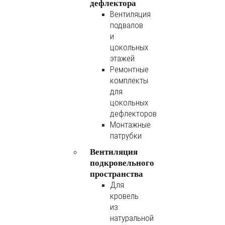
дефлектора
Вентиляция
подвалов
и
цокольных
этажей
Ремонтные
комплекты
для
цокольных
дефлекторов
Монтажные
патрубки
Вентиляция
подкровельного
пространства
Для
кровель
из
натуральной