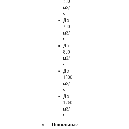
500
м3/
ч
До
700
м3/
ч
До
800
м3/
ч
До
1000
м3/
ч
До
1250
м3/
ч
Цокольные