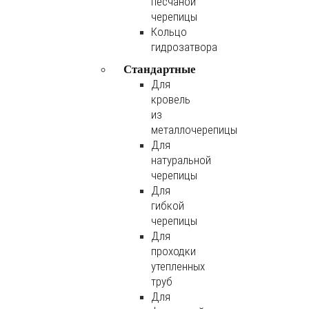
песчаной
черепицы
Кольцо
гидрозатвора
Стандартные
Для
кровель
из
металлочерепицы
Для
натуральной
черепицы
Для
гибкой
черепицы
Для
проходки
утепленных
труб
Для