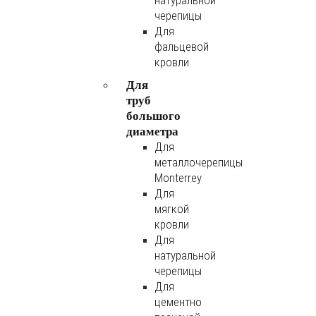
натуральной
черепицы
Для
фальцевой
кровли
Для
труб
большого
диаметра
Для
металлочерепицы
Monterrey
Для
мягкой
кровли
Для
натуральной
черепицы
Для
цементно