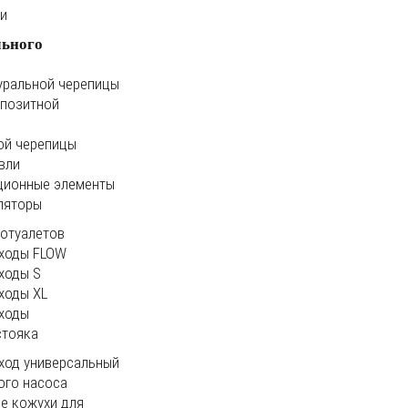
ки
льного
уральной черепицы
мпозитной
ой черепицы
вли
ционные элементы
ляторы
иотуалетов
ходы FLOW
ходы S
ходы XL
ходы
стояка
ход универсальный
ого насоса
е кожухи для