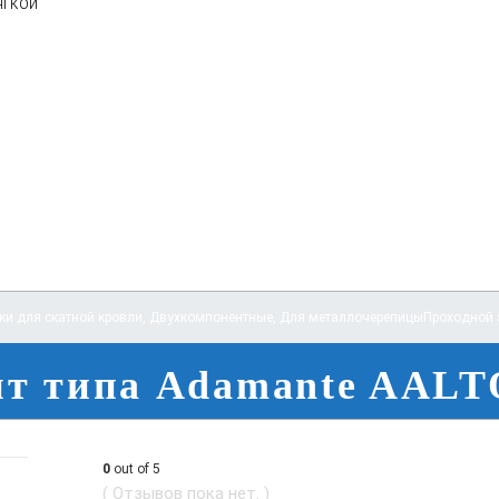
ягкой
ки для скатной кровли
,
Двухкомпонентные
,
Для металлочерепицы
Проходной 
нт типа Adamante AAL
0
out of 5
( Отзывов пока нет. )