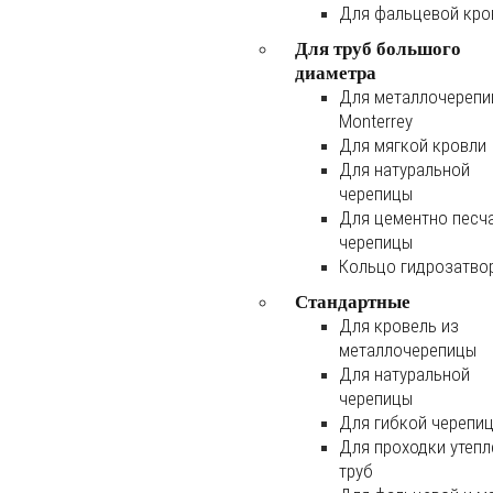
Для фальцевой кро
Для труб большого
диаметра
Для металлочереп
Monterrey
Для мягкой кровли
Для натуральной
черепицы
Для цементно песч
черепицы
Кольцо гидрозатво
Стандартные
Для кровель из
металлочерепицы
Для натуральной
черепицы
Для гибкой черепи
Для проходки утеп
труб