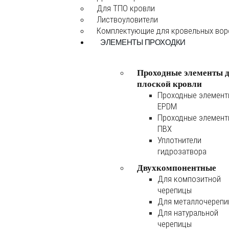
Для ТПО кровли
Листвоуловители
Комплектующие для кровельных во
ЭЛЕМЕНТЫ ПРОХОДКИ
Проходные элементы 
плоской кровли
Проходные элемен
EPDM
Проходные элемен
ПВХ
Уплотнители
гидрозатвора
Двухкомпонентные
Для композитной
черепицы
Для металлочереп
Для натуральной
черепицы