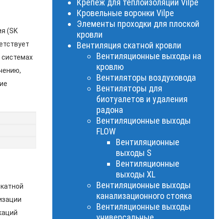
Крепеж для теплоизоляции Vilpe
Кровельные воронки Vilpe
Элементы проходки для плоской
я (SK
кровли
ветствует
Вентиляция скатной кровли
Вентиляционные выходы на
в системах
кровлю
чению,
Вентиляторы воздуховода
ие
Вентиляторы для
биотуалетов и удаления
радона
Вентиляционные выходы
FLOW
Вентиляционные
выходы S
Вентиляционные
выходы XL
Вентиляционные выходы
скатной
канализационного стояка
изации
Вентиляционные выходы
каций
универсальные