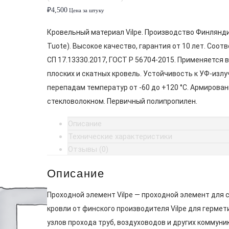
₽
4,500
Цена за штуку
Кровельный материал Vilpe. Производство Финлянди
Tuote). Высокое качество, гарантия от 10 лет. Соот
СП 17.13330.2017, ГОСТ Р 56704-2015. Применяется 
плоских и скатных кровель. Устойчивость к УФ-излу
перепадам температур от -60 до +120 °C. Армирован
стекловолокном. Первичный полипропилен.
Описание
Технические характеристики
Отзывы (0)
Описание
Проходной элемент Vilpe — проходной элемент для 
кровли от финского производителя Vilpe для гермет
узлов прохода труб, воздуховодов и других коммуни