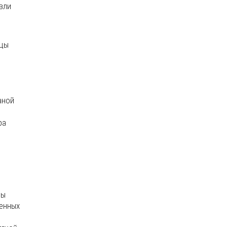
вли
ицы
аной
ра
цы
ленных