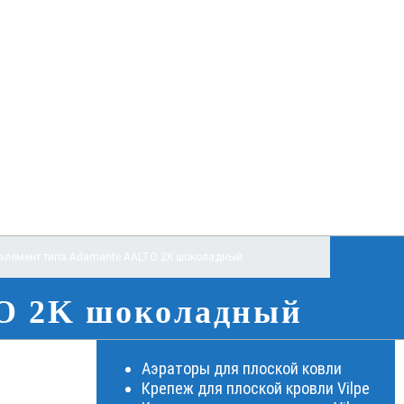
элемент типа Adamante AALTO 2K шоколадный
TO 2K шоколадный
Аэраторы для плоской ковли
Крепеж для плоской кровли Vilpe