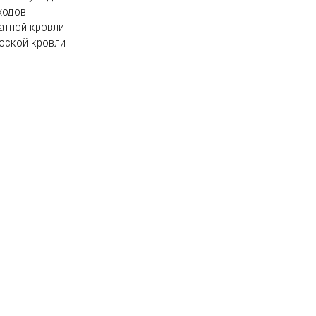
ходов
атной кровли
оской кровли