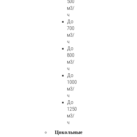
500
м3/
ч
До
700
м3/
ч
До
800
м3/
ч
До
1000
м3/
ч
До
1250
м3/
ч
Цокольные