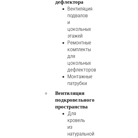
дефлектора
Вентиляция
подвалов
и
цокольных
этажей
Ремонтные
комплекты
для
цокольных
дефлекторов
Монтажные
патрубки
Вентиляция
подкровельного
пространства
Для
кровель
из
натуральной