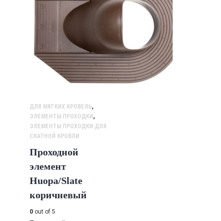
ДЛЯ МЯГКИХ КРОВЕЛЬ
,
ЭЛЕМЕНТЫ ПРОХОДКИ
,
ЭЛЕМЕНТЫ ПРОХОДКИ ДЛЯ
СКАТНОЙ КРОВЛИ
Проходной
элемент
Huopa/Slate
коричневый
0
out of 5