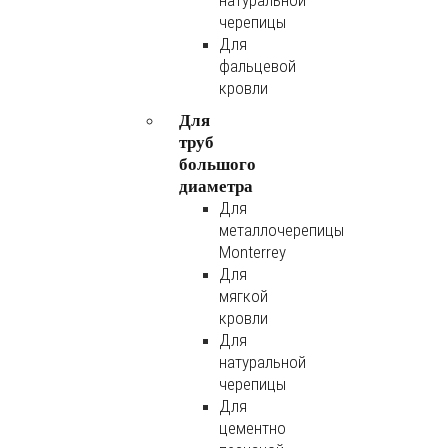
натуральной
черепицы
Для
фальцевой
кровли
Для
труб
большого
диаметра
Для
металлочерепицы
Monterrey
Для
мягкой
кровли
Для
натуральной
черепицы
Для
цементно