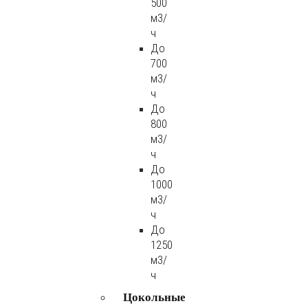
500
м3/
ч
До
700
м3/
ч
До
800
м3/
ч
До
1000
м3/
ч
До
1250
м3/
ч
Цокольные