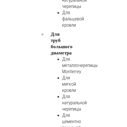
натуральной
черепицы
Для
фальцевой
кровли
Для
труб
большого
диаметра
Для
металлочерепицы
Monterrey
Для
мягкой
кровли
Для
натуральной
черепицы
Для
цементно