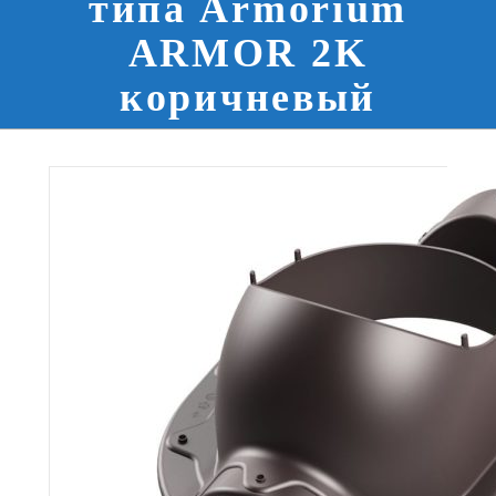
типа Armorium
ARMOR 2K
коричневый