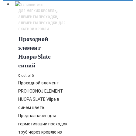
ДЛЯ МЯГКИХ КРОВЕЛЬ
,
ЭЛЕМЕНТЫ ПРОХОДКИ
,
ЭЛЕМЕНТЫ ПРОХОДКИ ДЛЯ
СКАТНОЙ КРОВЛИ
Проходной
элемент
Huopa/Slate
синий
0
out of 5
Проходной элемент
PROHODNOJ ELEMENT
HUOPA SLATE Vilpe в
синем цвете.
Предназначен для
герметизации проходок
труб через кровлю из