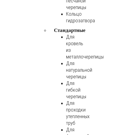
песчаной
черепицы
Кольцо
гидрозатвора
Стандартные
Для
кровель
из
металлочерепицы
Для
натуральной
черепицы
Для
гибкой
черепицы
Для
проходки
утепленных
труб
Для