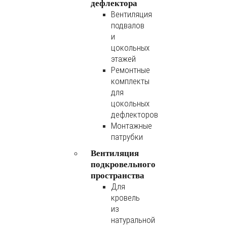
дефлектора
Вентиляция
подвалов
и
цокольных
этажей
Ремонтные
комплекты
для
цокольных
дефлекторов
Монтажные
патрубки
Вентиляция
подкровельного
пространства
Для
кровель
из
натуральной