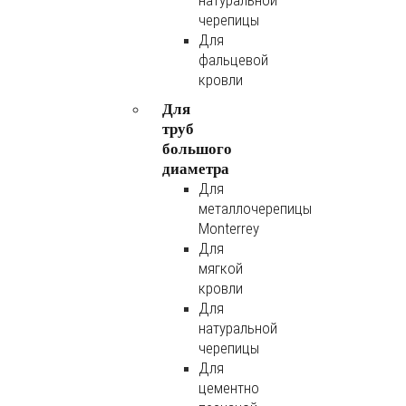
натуральной
черепицы
Для
фальцевой
кровли
Для
труб
большого
диаметра
Для
металлочерепицы
Monterrey
Для
мягкой
кровли
Для
натуральной
черепицы
Для
цементно