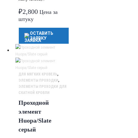
₽
2,800
Цена за
штуку
ОСТАВИТЬ
ЗАЯВКУ
ДЛЯ МЯГКИХ КРОВЕЛЬ
,
ЭЛЕМЕНТЫ ПРОХОДКИ
,
ЭЛЕМЕНТЫ ПРОХОДКИ ДЛЯ
СКАТНОЙ КРОВЛИ
Проходной
элемент
Huopa/Slate
серый