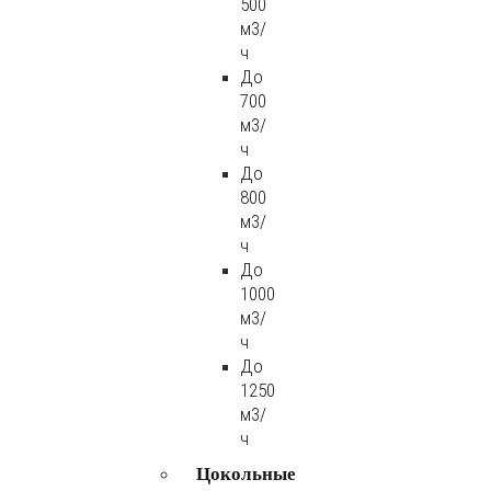
500
м3/
ч
До
700
м3/
ч
До
800
м3/
ч
До
1000
м3/
ч
До
1250
м3/
ч
Цокольные