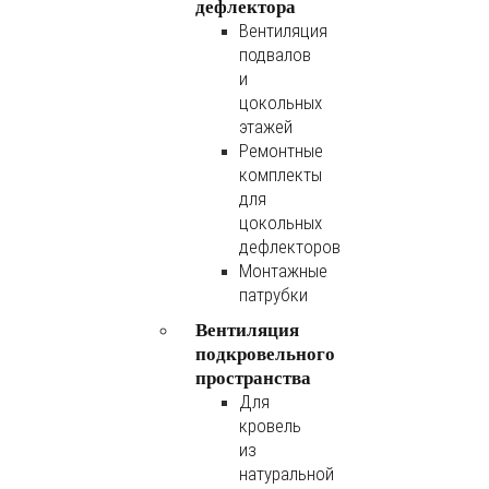
дефлектора
Вентиляция
подвалов
и
цокольных
этажей
Ремонтные
комплекты
для
цокольных
дефлекторов
Монтажные
патрубки
Вентиляция
подкровельного
пространства
Для
кровель
из
натуральной