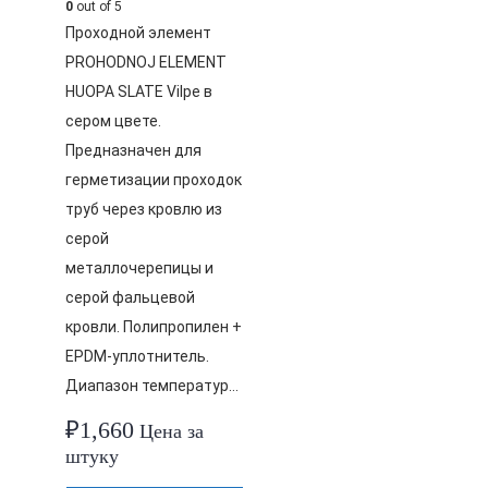
0
out of 5
Проходной элемент
PROHODNOJ ELEMENT
HUOPA SLATE Vilpe в
сером цвете.
Предназначен для
герметизации проходок
труб через кровлю из
серой
металлочерепицы и
серой фальцевой
кровли. Полипропилен +
EPDM-уплотнитель.
Диапазон температур…
₽
1,660
Цена за
штуку