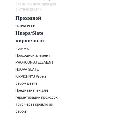
ЭЛЕМЕНТЫ ПРОХОДКИ ДЛЯ
СКАТНОЙ КРОВЛИ
Проходной
элемент
Huopa/Slate
кирпичный
0
out of 5
Проходной элемент
PROHODNOJ ELEMENT
HUOPA SLATE
KIRPICHNYJ Vilpe в
сером цвете.
Предназначен для
герметизации проходок
труб через кровлю из
серой