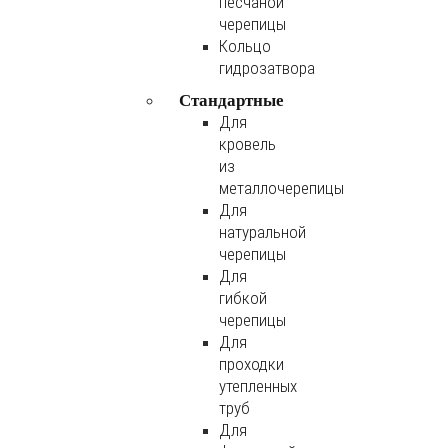
песчаной
черепицы
Кольцо
гидрозатвора
Стандартные
Для
кровель
из
металлочерепицы
Для
натуральной
черепицы
Для
гибкой
черепицы
Для
проходки
утепленных
труб
Для