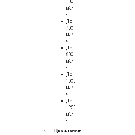
500
м3/
ч
До
700
м3/
ч
До
800
м3/
ч
До
1000
м3/
ч
До
1250
м3/
ч
Цокольные