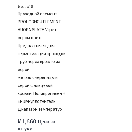
0
out of 5
Проходной элемент
PROHODNOJ ELEMENT
HUOPA SLATE Vilpe в
сером цвете.
Предназначен для
герметизации проходок
труб через кровлю из
серой
металлочерепицы и
серой фальцевой
кровли. Полипропилен +
EPDM-уплотнитель.
Диапазон температур…
₽
1,660
Цена за
штуку