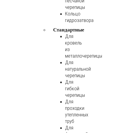
песчаной
черепицы
Кольцо
гидрозатвора
Стандартные
Для
кровель
из
металлочерепицы
Для
натуральной
черепицы
Для
гибкой
черепицы
Для
проходки
утепленных
труб
Для