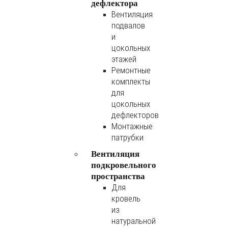
дефлектора
Вентиляция
подвалов
и
цокольных
этажей
Ремонтные
комплекты
для
цокольных
дефлекторов
Монтажные
патрубки
Вентиляция
подкровельного
пространства
Для
кровель
из
натуральной