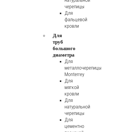
натуральной
черепицы
Для
фальцевой
кровли
Для
труб
большого
диаметра
Для
металлочерепицы
Monterrey
Для
мягкой
кровли
Для
натуральной
черепицы
Для
цементно