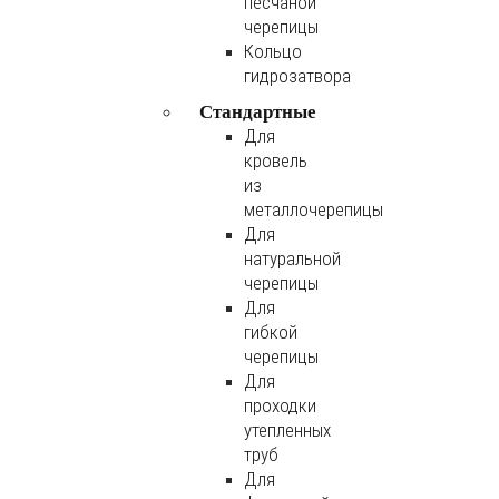
песчаной
черепицы
Кольцо
гидрозатвора
Стандартные
Для
кровель
из
металлочерепицы
Для
натуральной
черепицы
Для
гибкой
черепицы
Для
проходки
утепленных
труб
Для