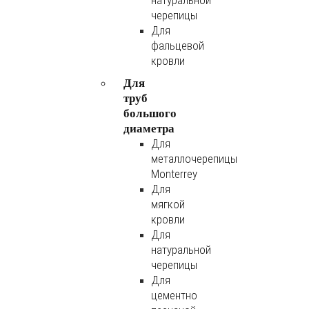
натуральной
черепицы
Для
фальцевой
кровли
Для
труб
большого
диаметра
Для
металлочерепицы
Monterrey
Для
мягкой
кровли
Для
натуральной
черепицы
Для
цементно