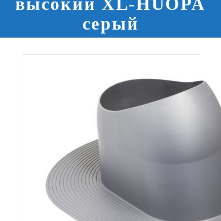
высокий XL-HUOPA
серый