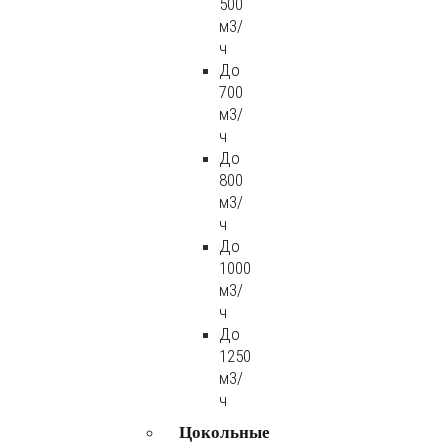
500
м3/
ч
До
700
м3/
ч
До
800
м3/
ч
До
1000
м3/
ч
До
1250
м3/
ч
Цокольные