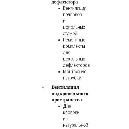
дефлектора
Вентиляция
подвалов
и
цокольных
этажей
Ремонтные
комплекты
для
цокольных
дефлекторов
Монтажные
патрубки
Вентиляция
подкровельного
пространства
Для
кровель
из
натуральной