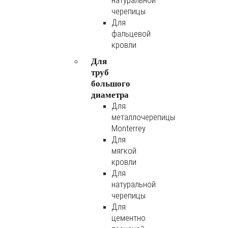
натуральной
черепицы
Для
фальцевой
кровли
Для
труб
большого
диаметра
Для
металлочерепицы
Monterrey
Для
мягкой
кровли
Для
натуральной
черепицы
Для
цементно