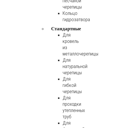
песчаной
черепицы
Кольцо
гидрозатвора
Стандартные
Для
кровель
из
металлочерепицы
Для
натуральной
черепицы
Для
гибкой
черепицы
Для
проходки
утепленных
труб
Для