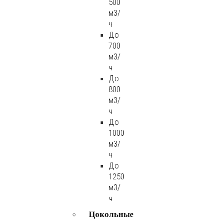
500
м3/
ч
До
700
м3/
ч
До
800
м3/
ч
До
1000
м3/
ч
До
1250
м3/
ч
Цокольные