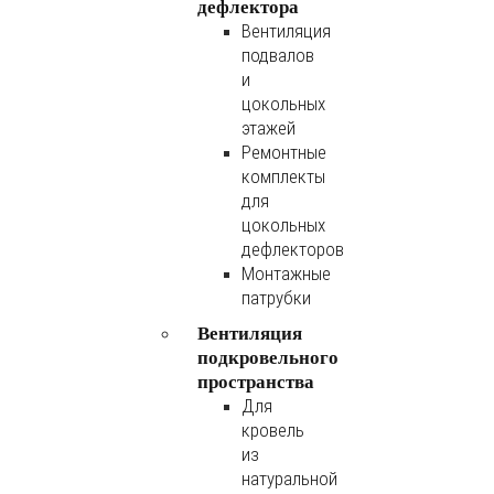
дефлектора
Вентиляция
подвалов
и
цокольных
этажей
Ремонтные
комплекты
для
цокольных
дефлекторов
Монтажные
патрубки
Вентиляция
подкровельного
пространства
Для
кровель
из
натуральной