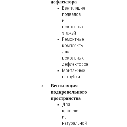
дефлектора
Вентиляция
подвалов
и
цокольных
этажей
Ремонтные
комплекты
для
цокольных
дефлекторов
Монтажные
патрубки
Вентиляция
подкровельного
пространства
Для
кровель
из
натуральной