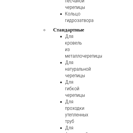
песчаной
черепицы
Кольцо
гидрозатвора
Стандартные
Для
кровель
из
металлочерепицы
Для
натуральной
черепицы
Для
гибкой
черепицы
Для
проходки
утепленных
труб
Для