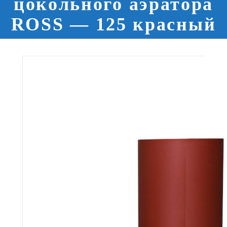
цокольного аэратора
ROSS — 125 красный