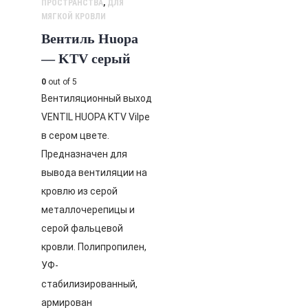
ПРОСТРАНСТВА
,
ДЛЯ
МЯГКОЙ КРОВЛИ
Вентиль Huopa
— KTV серый
0
out of 5
Вентиляционный выход
VENTIL HUOPA KTV Vilpe
в сером цвете.
Предназначен для
вывода вентиляции на
кровлю из серой
металлочерепицы и
серой фальцевой
кровли. Полипропилен,
УФ-
стабилизированный,
армирован