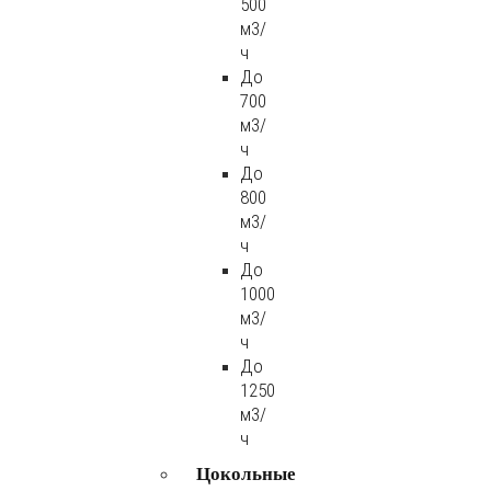
500
м3/
ч
До
700
м3/
ч
До
800
м3/
ч
До
1000
м3/
ч
До
1250
м3/
ч
Цокольные