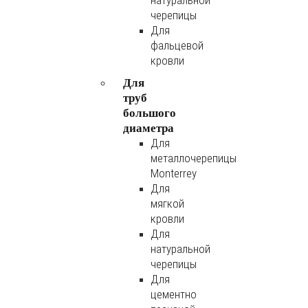
натуральной
черепицы
Для
фальцевой
кровли
Для
труб
большого
диаметра
Для
металлочерепицы
Monterrey
Для
мягкой
кровли
Для
натуральной
черепицы
Для
цементно