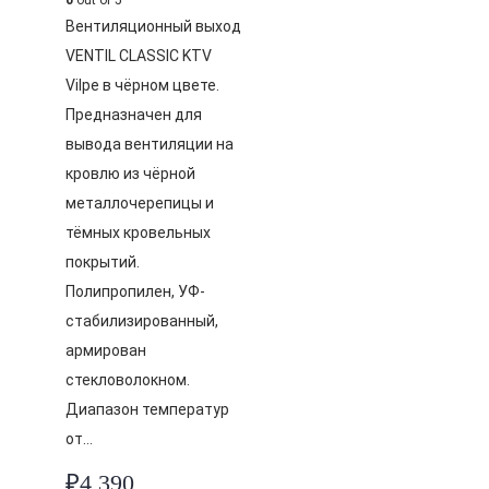
0
out of 5
Вентиляционный выход
VENTIL CLASSIC KTV
Vilpe в чёрном цвете.
Предназначен для
вывода вентиляции на
кровлю из чёрной
металлочерепицы и
тёмных кровельных
покрытий.
Полипропилен, УФ-
стабилизированный,
армирован
стекловолокном.
Диапазон температур
от…
₽
4,390