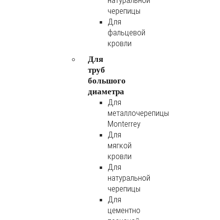
натуральной
черепицы
Для
фальцевой
кровли
Для
труб
большого
диаметра
Для
металлочерепицы
Monterrey
Для
мягкой
кровли
Для
натуральной
черепицы
Для
цементно