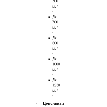
500
м3/
ч
До
700
м3/
ч
До
800
м3/
ч
До
1000
м3/
ч
До
1250
м3/
ч
Цокольные