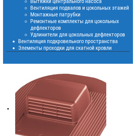
Вытяжки центрального насоса
Вентиляция подвалов и цокольных этажей
Монтажные патрубки
Ремонтные комплекты для цокольных
дефлекторов
Удлинители для цокольных дефлекторов
Вентиляция подкровельного пространства
Элементы проходки для скатной кровли