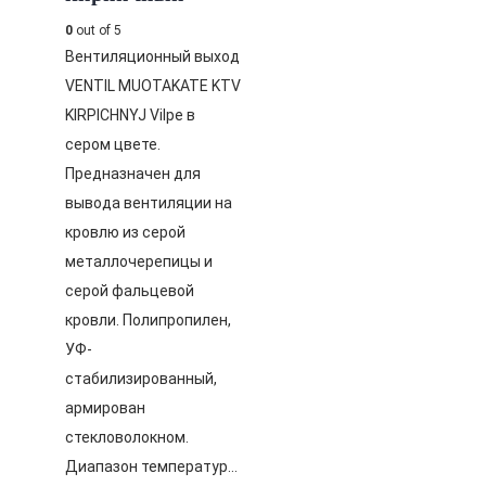
0
out of 5
Вентиляционный выход
VENTIL MUOTAKATE KTV
KIRPICHNYJ Vilpe в
сером цвете.
Предназначен для
вывода вентиляции на
кровлю из серой
металлочерепицы и
серой фальцевой
кровли. Полипропилен,
УФ-
стабилизированный,
армирован
стекловолокном.
Диапазон температур…