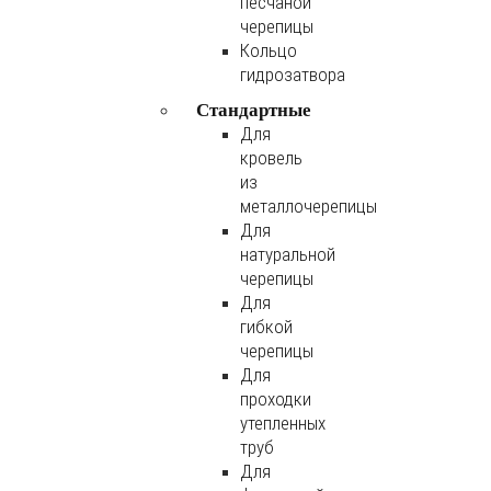
песчаной
черепицы
Кольцо
гидрозатвора
Стандартные
Для
кровель
из
металлочерепицы
Для
натуральной
черепицы
Для
гибкой
черепицы
Для
проходки
утепленных
труб
Для