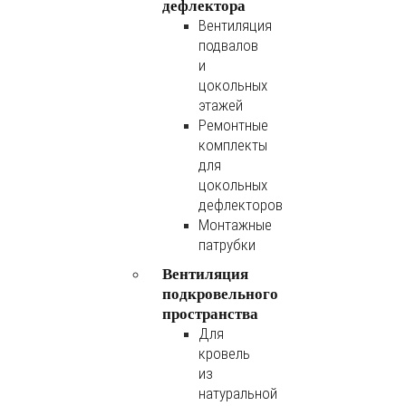
дефлектора
Вентиляция
подвалов
и
цокольных
этажей
Ремонтные
комплекты
для
цокольных
дефлекторов
Монтажные
патрубки
Вентиляция
подкровельного
пространства
Для
кровель
из
натуральной