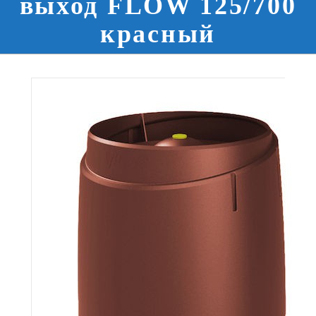
выход FLOW 125/700
красный