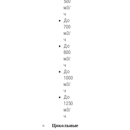
500
м3/
ч
До
700
м3/
ч
До
800
м3/
ч
До
1000
м3/
ч
До
1250
м3/
ч
Цокольные