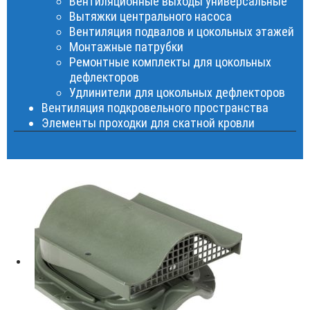
Вентиляционные выходы универсальные
Вытяжки центрального насоса
Вентиляция подвалов и цокольных этажей
Монтажные патрубки
Ремонтные комплекты для цокольных
дефлекторов
Удлинители для цокольных дефлекторов
Вентиляция подкровельного пространства
Элементы проходки для скатной кровли