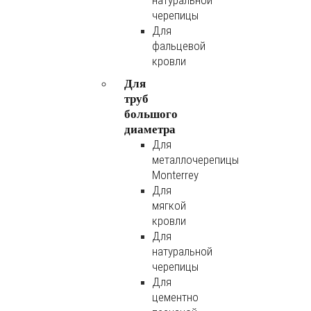
натуральной
черепицы
Для
фальцевой
кровли
Для
труб
большого
диаметра
Для
металлочерепицы
Monterrey
Для
мягкой
кровли
Для
натуральной
черепицы
Для
цементно