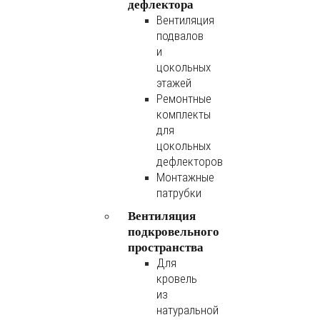
дефлектора
Вентиляция
подвалов
и
цокольных
этажей
Ремонтные
комплекты
для
цокольных
дефлекторов
Монтажные
патрубки
Вентиляция
подкровельного
пространства
Для
кровель
из
натуральной