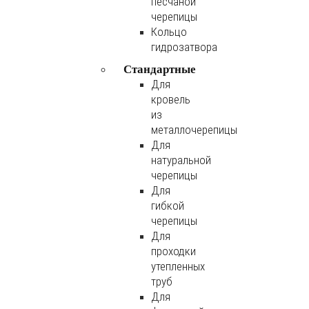
песчаной
черепицы
Кольцо
гидрозатвора
Стандартные
Для
кровель
из
металлочерепицы
Для
натуральной
черепицы
Для
гибкой
черепицы
Для
проходки
утепленных
труб
Для