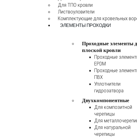
Для ТПО кровли
Листвоуловители
Комплектующие для кровельных во
ЭЛЕМЕНТЫ ПРОХОДКИ
Проходные элементы 
плоской кровли
Проходные элемен
EPDM
Проходные элемен
ПВХ
Уплотнители
гидрозатвора
Двухкомпонентные
Для композитной
черепицы
Для металлочереп
Для натуральной
черепицы