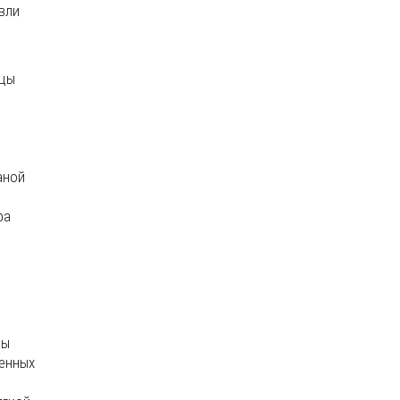
вли
ицы
аной
ра
цы
ленных