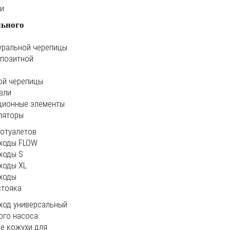
ки
льного
уральной черепицы
мпозитной
ой черепицы
вли
ционные элементы
ляторы
иотуалетов
ходы FLOW
ходы S
ходы XL
ходы
стояка
ход универсальный
ого насоса
е кожухи для