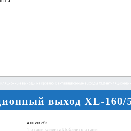
ягкой
тиляционные выходы на кровлю
,
Вентиляционные выходы XL
Вентиляционный
ионный выход XL-160/
4.00
out of 5
1
отзыв клиента
|
Добавить отзыв