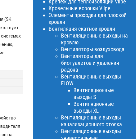
Крепеж для теплоизоляции Vilpe
Кровельные воронки Vilpe
Элементы проходки для плоской
я (SK
кровли
ветствует
Вентиляция скатной кровли
Вентиляционные выходы на
в системах
кровлю
чению,
Вентиляторы воздуховода
ие
Вентиляторы для
биотуалетов и удаления
радона
Вентиляционные выходы
FLOW
Вентиляционные
выходы S
Вентиляционные
выходы XL
Вентиляционные выходы
ройство
канализационного стояка
зводителя
Вентиляционные выходы
лов на
универсальные