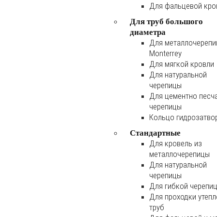
Для фальцевой кро
Для труб большого
диаметра
Для металлочереп
Monterrey
Для мягкой кровли
Для натуральной
черепицы
Для цементно песч
черепицы
Кольцо гидрозатво
Стандартные
Для кровель из
металлочерепицы
Для натуральной
черепицы
Для гибкой черепи
Для проходки утеп
труб