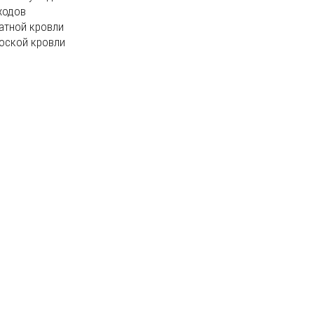
ходов
атной кровли
оской кровли