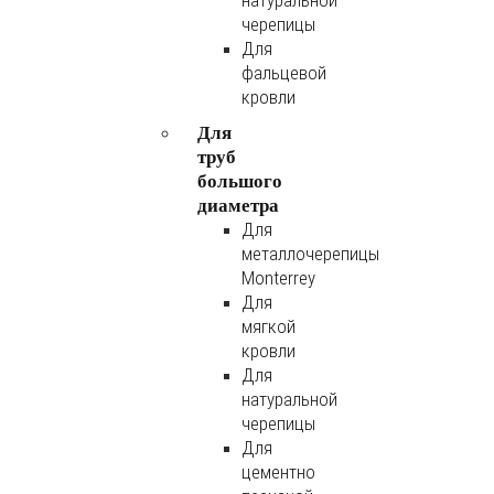
натуральной
черепицы
Для
фальцевой
кровли
Для
труб
большого
диаметра
Для
металлочерепицы
Monterrey
Для
мягкой
кровли
Для
натуральной
черепицы
Для
цементно