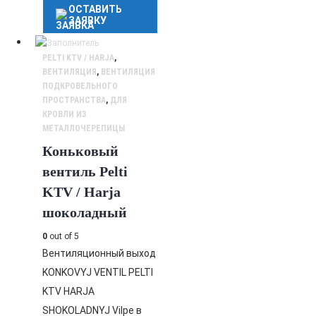
ОСТАВИТЬ
ЗАЯВКУ
PELTI KTV / HARJA
,
ВЕНТИЛЯЦИЯ
,
ВЕНТИЛЯЦИЯ
ПОДКРОВЕЛЬНОГО
ПРОСТРАНСТВА
,
ДЛЯ
КРОВЛИ ИЗ
МЕТАЛЛОЧЕРЕПИЦЫ
Коньковый
вентиль Pelti
KTV / Harja
шоколадный
0
out of 5
Вентиляционный выход
KONKOVYJ VENTIL PELTI
KTV HARJA
SHOKOLADNYJ Vilpe в