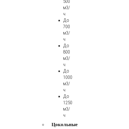
500
м3/
ч
До
700
м3/
ч
До
800
м3/
ч
До
1000
м3/
ч
До
1250
м3/
ч
Цокольные