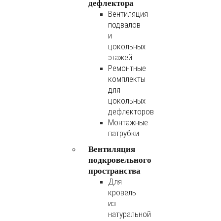
дефлектора
Вентиляция
подвалов
и
цокольных
этажей
Ремонтные
комплекты
для
цокольных
дефлекторов
Монтажные
патрубки
Вентиляция
подкровельного
пространства
Для
кровель
из
натуральной