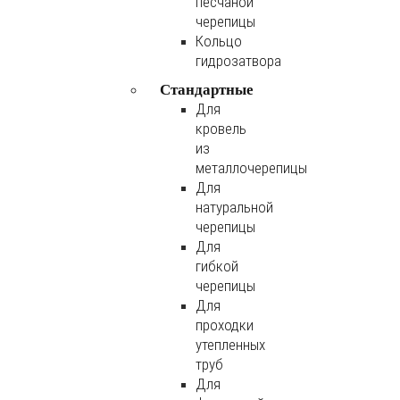
песчаной
черепицы
Кольцо
гидрозатвора
Стандартные
Для
кровель
из
металлочерепицы
Для
натуральной
черепицы
Для
гибкой
черепицы
Для
проходки
утепленных
труб
Для