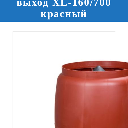
выход XL-160/700
красный