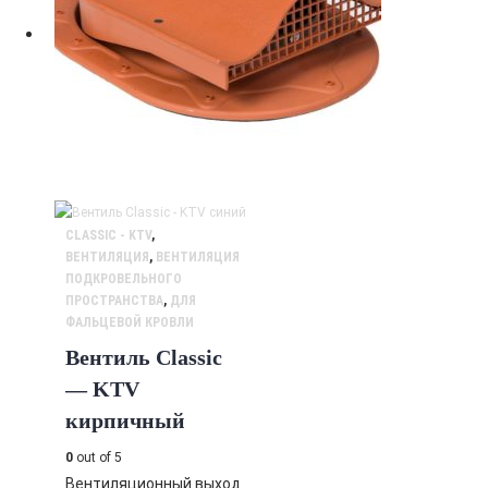
CLASSIC - KTV
,
ВЕНТИЛЯЦИЯ
,
ВЕНТИЛЯЦИЯ
ПОДКРОВЕЛЬНОГО
ПРОСТРАНСТВА
,
ДЛЯ
ФАЛЬЦЕВОЙ КРОВЛИ
Вентиль Classic
— KTV
кирпичный
0
out of 5
Вентиляционный выход