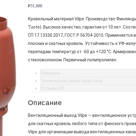
₽
31,000
Кровельный материал Vilpe. Производство Финлянди
Tuote). Высокое качество, гарантия от 10 лет. Соот
СП 17.13330.2017, ГОСТ Р 56704-2015. Применяется 
плоских и скатных кровель. Устойчивость к УФ-излу
перепадам температур от -60 до +120 °C. Армирован
стекловолокном. Первичный полипропилен.
Описание
Технические характеристики
Отзывы (0)
Описание
Вентиляционный выход Vilpe — вентиляционное уст
для скатных кровель любого типа от финского прои
Vilpe для организации вывода вентиляционных кана