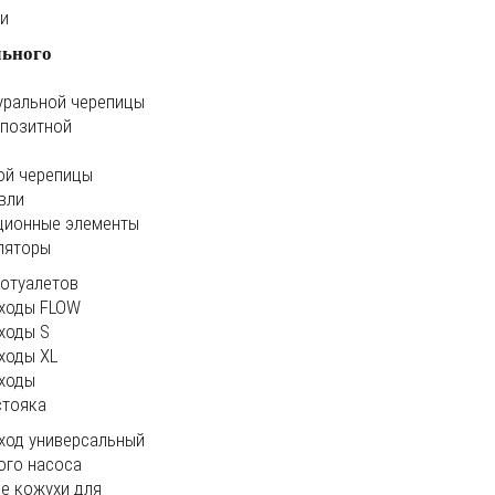
ки
льного
уральной черепицы
мпозитной
ой черепицы
вли
ционные элементы
ляторы
иотуалетов
ходы FLOW
ходы S
ходы XL
ходы
стояка
ход универсальный
ого насоса
е кожухи для