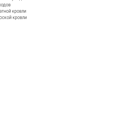
ходов
атной кровли
оской кровли