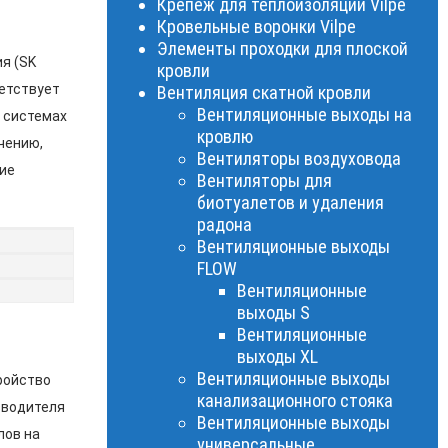
Крепеж для теплоизоляции Vilpe
Кровельные воронки Vilpe
Элементы проходки для плоской
я (SK
кровли
ветствует
Вентиляция скатной кровли
Вентиляционные выходы на
в системах
кровлю
чению,
Вентиляторы воздуховода
ие
Вентиляторы для
биотуалетов и удаления
радона
Вентиляционные выходы
FLOW
Вентиляционные
выходы S
Вентиляционные
выходы XL
Вентиляционные выходы
ройство
канализационного стояка
зводителя
Вентиляционные выходы
лов на
универсальные