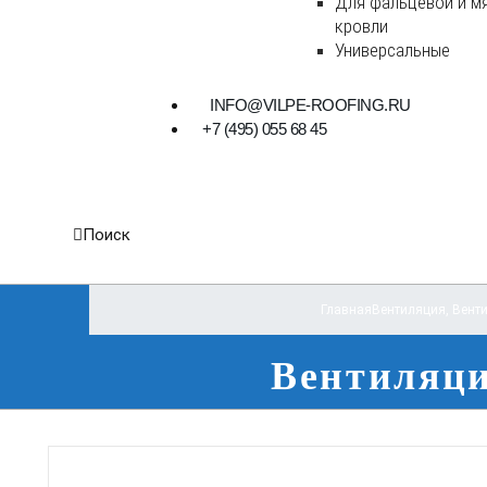
Для фальцевой и м
кровли
Универсальные
INFO@VILPE-ROOFING.RU
+7 (495) 055 68 45
Поиск
Главная
Вентиляция
,
Вент
Вентиляци