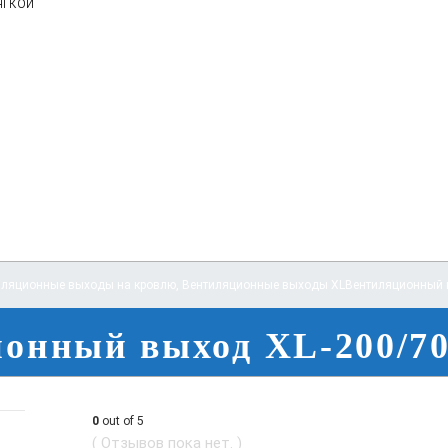
ягкой
иляционные выходы на кровлю
,
Вентиляционные выходы XL
Вентиляционный 
онный выход XL-200/7
0
out of 5
( Отзывов пока нет. )