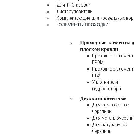
Для ТПО кровли
Листвоуловители
Комплектующие для кровельных во
ЭЛЕМЕНТЫ ПРОХОДКИ
Проходные элементы 
плоской кровли
Проходные элемен
EPDM
Проходные элемен
ПВХ
Уплотнители
гидрозатвора
Двухкомпонентные
Для композитной
черепицы
Для металлочереп
Для натуральной
черепицы