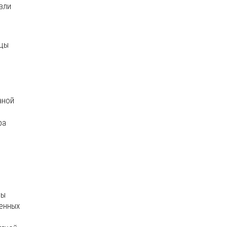
вли
ицы
аной
ра
цы
ленных