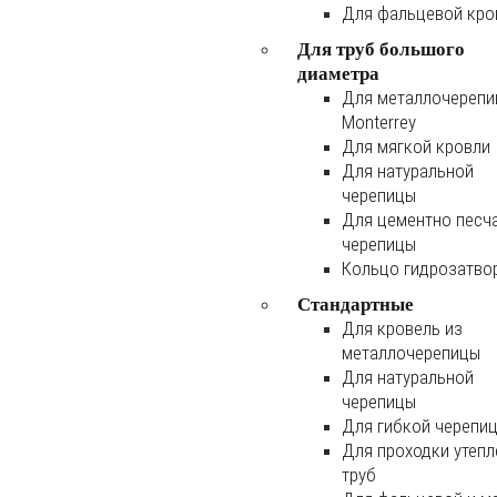
Для фальцевой кро
Для труб большого
диаметра
Для металлочереп
Monterrey
Для мягкой кровли
Для натуральной
черепицы
Для цементно песч
черепицы
Кольцо гидрозатво
Стандартные
Для кровель из
металлочерепицы
Для натуральной
черепицы
Для гибкой черепи
Для проходки утеп
труб