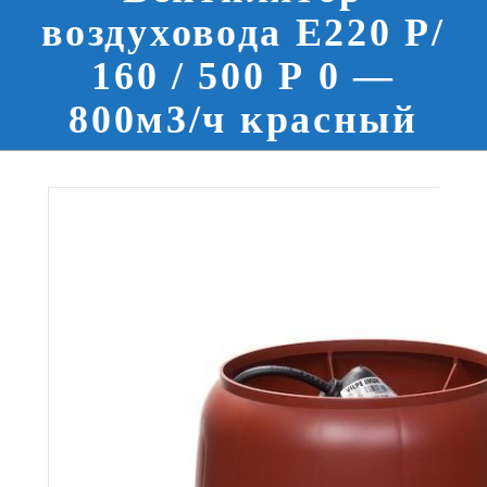
воздуховода E220 Р/
160 / 500 Р 0 —
800м3/ч красный