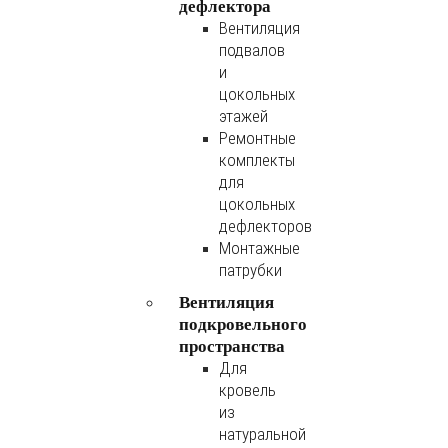
дефлектора
Вентиляция
подвалов
и
цокольных
этажей
Ремонтные
комплекты
для
цокольных
дефлекторов
Монтажные
патрубки
Вентиляция
подкровельного
пространства
Для
кровель
из
натуральной