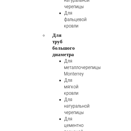
натуральной
черепицы
Для
фальцевой
кровли
Для
труб
большого
диаметра
Для
металлочерепицы
Monterrey
Для
мягкой
кровли
Для
натуральной
черепицы
Для
цементно