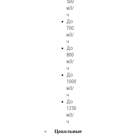
500
м3/
ч
До
700
м3/
ч
До
800
м3/
ч
До
1000
м3/
ч
До
1250
м3/
ч
Цокольные