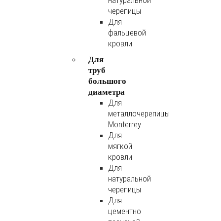
натуральной
черепицы
Для
фальцевой
кровли
Для
труб
большого
диаметра
Для
металлочерепицы
Monterrey
Для
мягкой
кровли
Для
натуральной
черепицы
Для
цементно