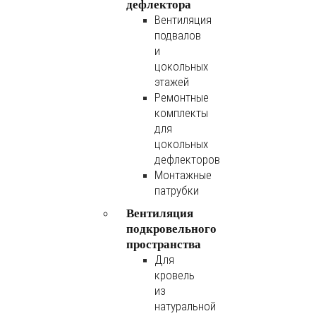
дефлектора
Вентиляция
подвалов
и
цокольных
этажей
Ремонтные
комплекты
для
цокольных
дефлекторов
Монтажные
патрубки
Вентиляция
подкровельного
пространства
Для
кровель
из
натуральной