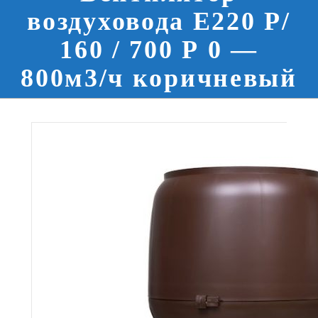
воздуховода E220 Р/
160 / 700 Р 0 —
800м3/ч коричневый