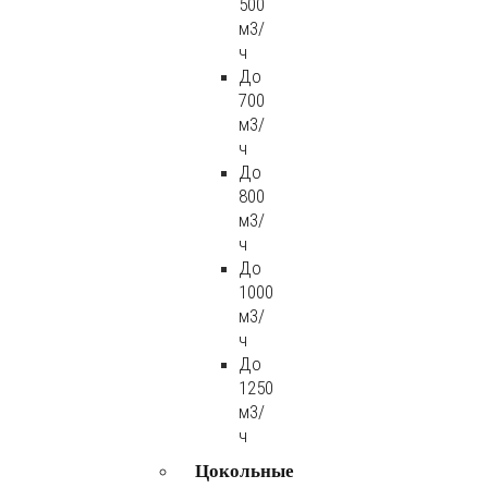
500
м3/
ч
До
700
м3/
ч
До
800
м3/
ч
До
1000
м3/
ч
До
1250
м3/
ч
Цокольные