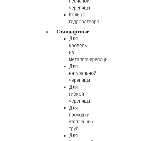
песчаной
черепицы
Кольцо
гидрозатвора
Стандартные
Для
кровель
из
металлочерепицы
Для
натуральной
черепицы
Для
гибкой
черепицы
Для
проходки
утепленных
труб
Для