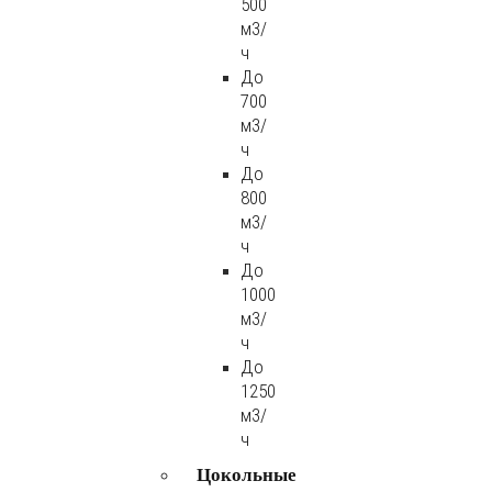
500
м3/
ч
До
700
м3/
ч
До
800
м3/
ч
До
1000
м3/
ч
До
1250
м3/
ч
Цокольные