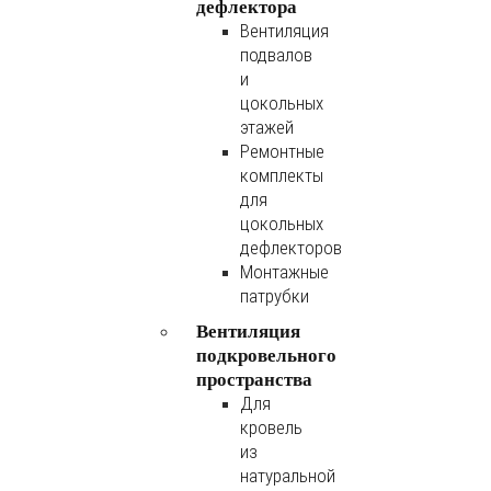
дефлектора
Вентиляция
подвалов
и
цокольных
этажей
Ремонтные
комплекты
для
цокольных
дефлекторов
Монтажные
патрубки
Вентиляция
подкровельного
пространства
Для
кровель
из
натуральной