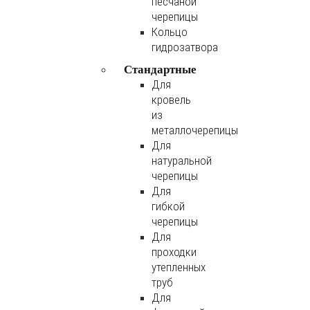
песчаной
черепицы
Кольцо
гидрозатвора
Стандартные
Для
кровель
из
металлочерепицы
Для
натуральной
черепицы
Для
гибкой
черепицы
Для
проходки
утепленных
труб
Для