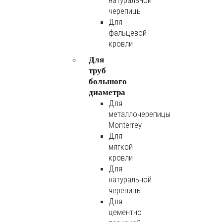
натуральной
черепицы
Для
фальцевой
кровли
Для
труб
большого
диаметра
Для
металлочерепицы
Monterrey
Для
мягкой
кровли
Для
натуральной
черепицы
Для
цементно