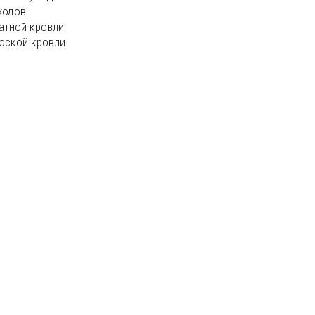
ходов
атной кровли
оской кровли