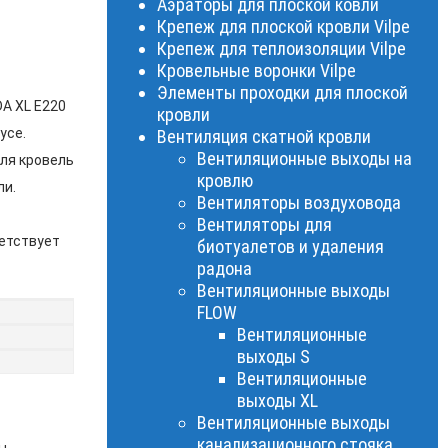
Аэраторы для плоской ковли
Крепеж для плоской кровли Vilpe
Крепеж для теплоизоляции Vilpe
Кровельные воронки Vilpe
Элементы проходки для плоской
A XL E220
кровли
усе.
Вентиляция скатной кровли
Вентиляционные выходы на
ля кровель
кровлю
ли.
Вентиляторы воздуховода
Вентиляторы для
ветствует
биотуалетов и удаления
радона
Вентиляционные выходы
FLOW
Вентиляционные
выходы S
Вентиляционные
выходы XL
Вентиляционные выходы
канализационного стояка