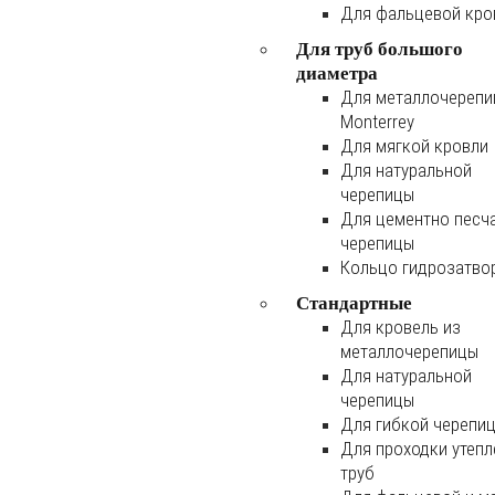
Для фальцевой кро
Для труб большого
диаметра
Для металлочереп
Monterrey
Для мягкой кровли
Для натуральной
черепицы
Для цементно песч
черепицы
Кольцо гидрозатво
Стандартные
Для кровель из
металлочерепицы
Для натуральной
черепицы
Для гибкой черепи
Для проходки утеп
труб