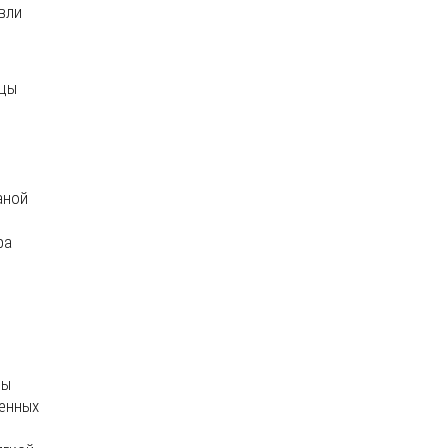
вли
ицы
аной
ра
цы
ленных