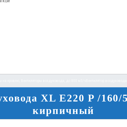
ягкой
ы на кровлю
,
Вентиляторы воздуховода
,
до 800 м3/ч
Вентилятор воздуховода 
ховода XL E220 P /160/
кирпичный