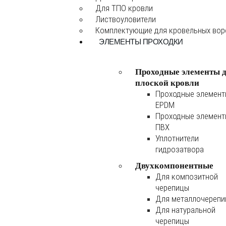
Для ТПО кровли
Листвоуловители
Комплектующие для кровельных во
ЭЛЕМЕНТЫ ПРОХОДКИ
Проходные элементы 
плоской кровли
Проходные элемен
EPDM
Проходные элемен
ПВХ
Уплотнители
гидрозатвора
Двухкомпонентные
Для композитной
черепицы
Для металлочереп
Для натуральной
черепицы