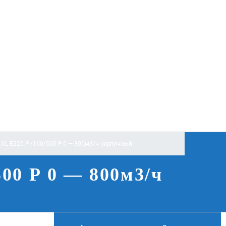
XL E220 P /160/500 Р 0 — 800м3/ч кирпичный
500 Р 0 — 800м3/ч