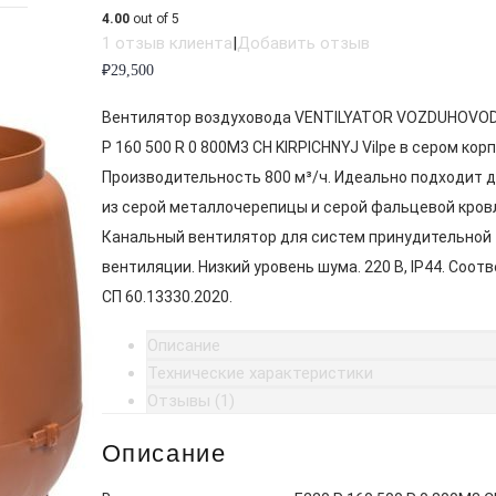
4.00
out of 5
1
отзыв клиента
|
Добавить отзыв
₽
29,500
Вентилятор воздуховода VENTILYATOR VOZDUHOVOD
P 160 500 R 0 800M3 CH KIRPICHNYJ Vilpe в сером корп
Производительность 800 м³/ч. Идеально подходит д
из серой металлочерепицы и серой фальцевой кров
Канальный вентилятор для систем принудительной
вентиляции. Низкий уровень шума. 220 В, IP44. Соот
СП 60.13330.2020.
Описание
Технические характеристики
Отзывы (1)
Описание