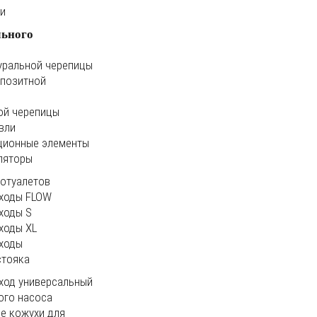
ки
льного
уральной черепицы
мпозитной
ой черепицы
вли
ционные элементы
ляторы
иотуалетов
ходы FLOW
ходы S
ходы XL
ходы
стояка
ход универсальный
ого насоса
е кожухи для