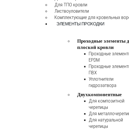
Для ТПО кровли
Листвоуловители
Комплектующие для кровельных во
ЭЛЕМЕНТЫ ПРОХОДКИ
Проходные элементы 
плоской кровли
Проходные элемен
EPDM
Проходные элемен
ПВХ
Уплотнители
гидрозатвора
Двухкомпонентные
Для композитной
черепицы
Для металлочереп
Для натуральной
черепицы