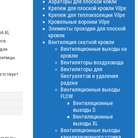
Аэраторы для плоской ковли
Крепеж для плоской кровли Vilpe
Крепеж для теплоизоляции Vilpe
Кровельные воронки Vilpe
Элементы проходки для плоской
A XL
кровли
усе.
Вентиляция скатной кровли
Вентиляционные выходы на
 для
кровлю
репицы.
Вентиляторы воздуховода
Вентиляторы для
ветствует
биотуалетов и удаления
радона
Вентиляционные выходы
FLOW
Вентиляционные
выходы S
Вентиляционные
выходы XL
Вентиляционные выходы
канализационного стояка