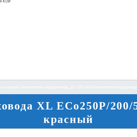
ягкой
 на кровлю
,
Вентиляторы воздуховода
,
до 1250 м3/ч
Вентилятор воздуховода
овода XL ECo250P/200/
красный