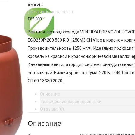
0
out of 5
( Отзывов пока нет. )
₽
87,000
Вентилятор воздуховода VENTILYATOR VOZDUHOVOD
ECO250P 200 500 R 0 1250M3 CH Vilpe в красном корп
Производительность 1250 м³/ч. Идеально подходит
кровель из красной и красно-коричневой металлоче
Канальный вентилятор для систем принудительной
вентиляции. Низкий уровень шума. 220 В, IP44. Соот
СП 60.13330.2020.
Описание
Технические характеристики
Отзывы (0)
Описание