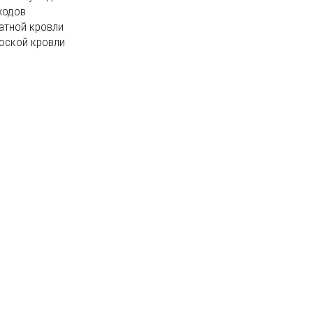
ходов
атной кровли
оской кровли