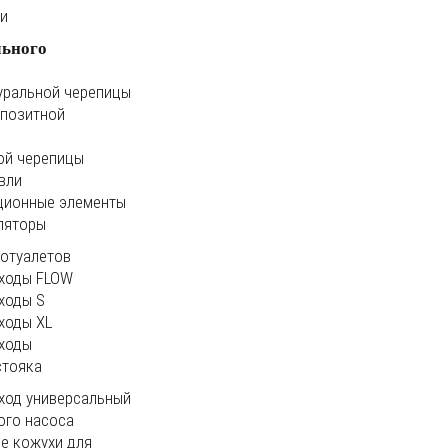
ки
льного
уральной черепицы
мпозитной
ой черепицы
вли
ционные элементы
ляторы
иотуалетов
ходы FLOW
ходы S
ходы XL
ходы
стояка
ход универсальный
ого насоса
е кожухи для