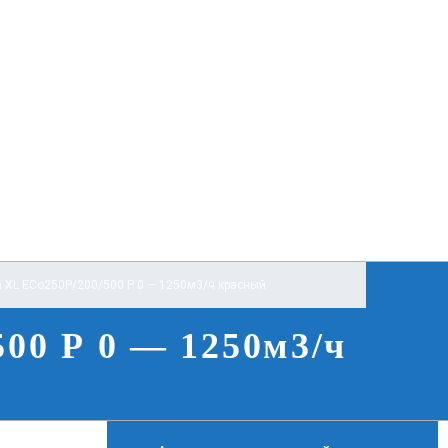
 XL ECo250P/200/500 Р 0 — 1250м3/ч красный
500 Р 0 — 1250м3/ч