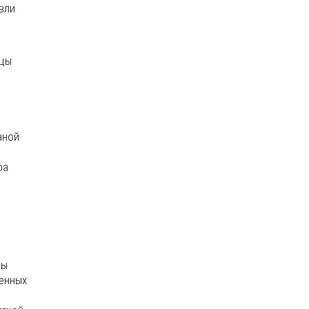
вли
ицы
аной
ра
цы
ленных