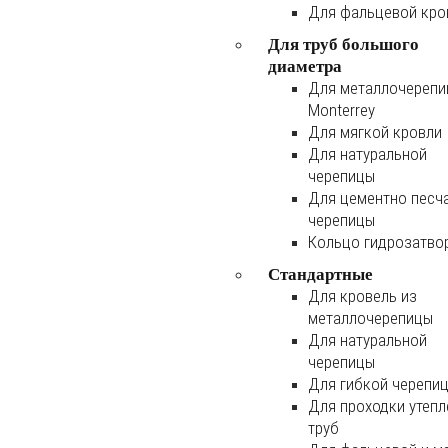
Для фальцевой кро
Для труб большого
диаметра
Для металлочереп
Monterrey
Для мягкой кровли
Для натуральной
черепицы
Для цементно песч
черепицы
Кольцо гидрозатво
Стандартные
Для кровель из
металлочерепицы
Для натуральной
черепицы
Для гибкой черепи
Для проходки утеп
труб