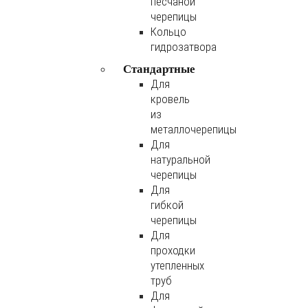
песчаной
черепицы
Кольцо
гидрозатвора
Стандартные
Для
кровель
из
металлочерепицы
Для
натуральной
черепицы
Для
гибкой
черепицы
Для
проходки
утепленных
труб
Для