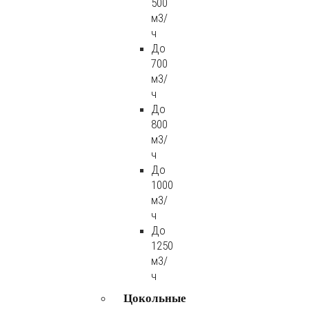
500
м3/
ч
До
700
м3/
ч
До
800
м3/
ч
До
1000
м3/
ч
До
1250
м3/
ч
Цокольные