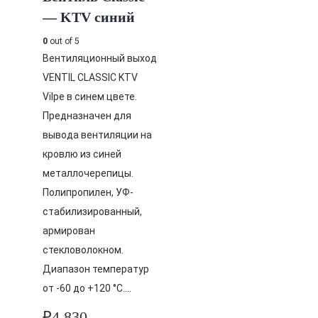
— KTV синий
0
out of 5
Вентиляционный выход
VENTIL CLASSIC KTV
Vilpe в синем цвете.
Предназначен для
вывода вентиляции на
кровлю из синей
металлочерепицы.
Полипропилен, УФ-
стабилизированный,
армирован
стекловолокном.
Диапазон температур
от -60 до +120 °C….
₽
4,830