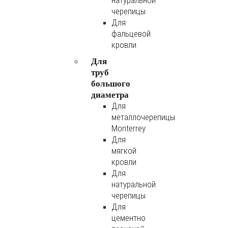
натуральной
черепицы
Для
фальцевой
кровли
Для
труб
большого
диаметра
Для
металлочерепицы
Monterrey
Для
мягкой
кровли
Для
натуральной
черепицы
Для
цементно