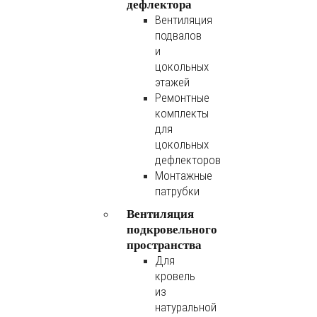
дефлектора
Вентиляция
подвалов
и
цокольных
этажей
Ремонтные
комплекты
для
цокольных
дефлекторов
Монтажные
патрубки
Вентиляция
подкровельного
пространства
Для
кровель
из
натуральной