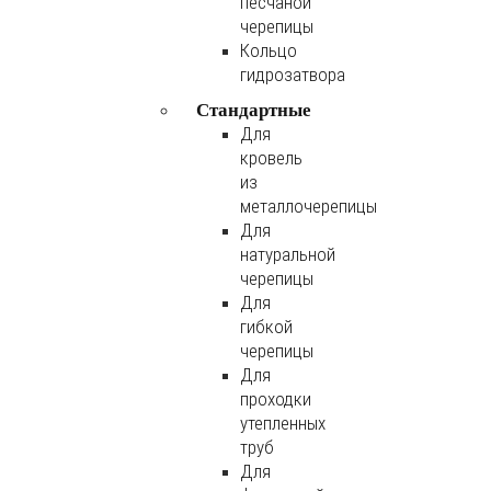
песчаной
черепицы
Кольцо
гидрозатвора
Стандартные
Для
кровель
из
металлочерепицы
Для
натуральной
черепицы
Для
гибкой
черепицы
Для
проходки
утепленных
труб
Для