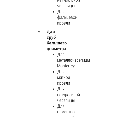
натуральной
черепицы
Для
фальцевой
кровли
Для
труб
большого
диаметра
Для
металлочерепицы
Monterrey
Для
мягкой
кровли
Для
натуральной
черепицы
Для
цементно