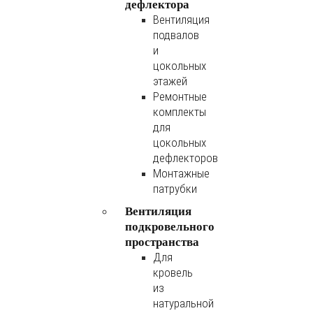
дефлектора
Вентиляция
подвалов
и
цокольных
этажей
Ремонтные
комплекты
для
цокольных
дефлекторов
Монтажные
патрубки
Вентиляция
подкровельного
пространства
Для
кровель
из
натуральной