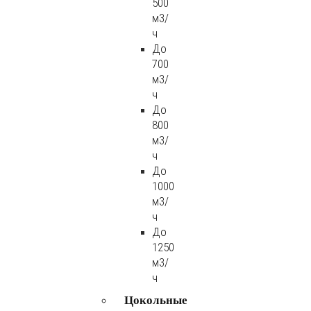
500
м3/
ч
До
700
м3/
ч
До
800
м3/
ч
До
1000
м3/
ч
До
1250
м3/
ч
Цокольные