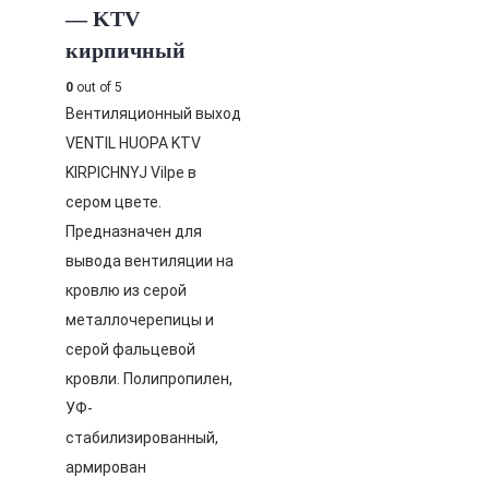
— KTV
кирпичный
0
out of 5
Вентиляционный выход
VENTIL HUOPA KTV
KIRPICHNYJ Vilpe в
сером цвете.
Предназначен для
вывода вентиляции на
кровлю из серой
металлочерепицы и
серой фальцевой
кровли. Полипропилен,
УФ-
стабилизированный,
армирован