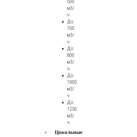
500
м3/
ч
До
700
м3/
ч
До
800
м3/
ч
До
1000
м3/
ч
До
1250
м3/
ч
Цокольные