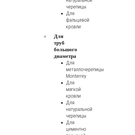
натуральной
черепицы
Для
фальцевой
кровли
Для
труб
большого
диаметра
Для
металлочерепицы
Monterrey
Для
мягкой
кровли
Для
натуральной
черепицы
Для
цементно