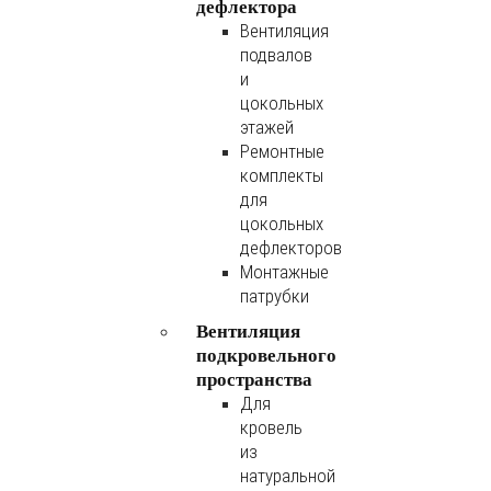
дефлектора
Вентиляция
подвалов
и
цокольных
этажей
Ремонтные
комплекты
для
цокольных
дефлекторов
Монтажные
патрубки
Вентиляция
подкровельного
пространства
Для
кровель
из
натуральной