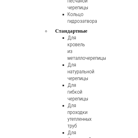
песчаной
черепицы
Кольцо
гидрозатвора
Стандартные
Для
кровель
из
металлочерепицы
Для
натуральной
черепицы
Для
гибкой
черепицы
Для
проходки
утепленных
труб
Для