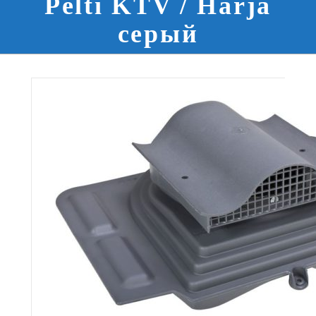
Pelti KTV / Harja
серый