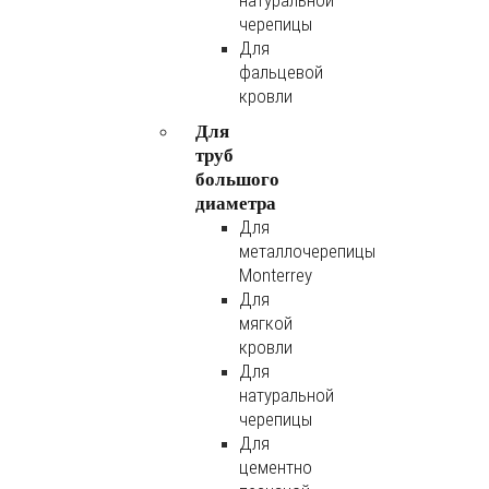
натуральной
черепицы
Для
фальцевой
кровли
Для
труб
большого
диаметра
Для
металлочерепицы
Monterrey
Для
мягкой
кровли
Для
натуральной
черепицы
Для
цементно