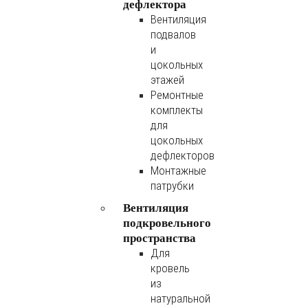
дефлектора
Вентиляция
подвалов
и
цокольных
этажей
Ремонтные
комплекты
для
цокольных
дефлекторов
Монтажные
патрубки
Вентиляция
подкровельного
пространства
Для
кровель
из
натуральной