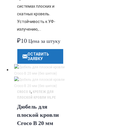
системах плоских и
скатных кровель.
Устойчивость к УФ-
излучению,…
₽
10
Цена за штуку
ОСТАВИТЬ
ЗАЯВКУ
CROCO B
,
КРЕПЕЖ ДЛЯ
ПЛОСКОЙ КРОВЛИ VILPE
Дюбель для
плоской кровли
Croco B 20 мм