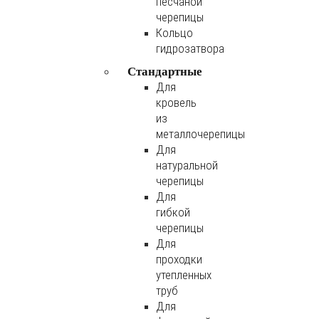
песчаной
черепицы
Кольцо
гидрозатвора
Стандартные
Для
кровель
из
металлочерепицы
Для
натуральной
черепицы
Для
гибкой
черепицы
Для
проходки
утепленных
труб
Для