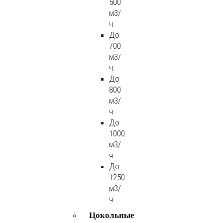
500
м3/
ч
До
700
м3/
ч
До
800
м3/
ч
До
1000
м3/
ч
До
1250
м3/
ч
Цокольные