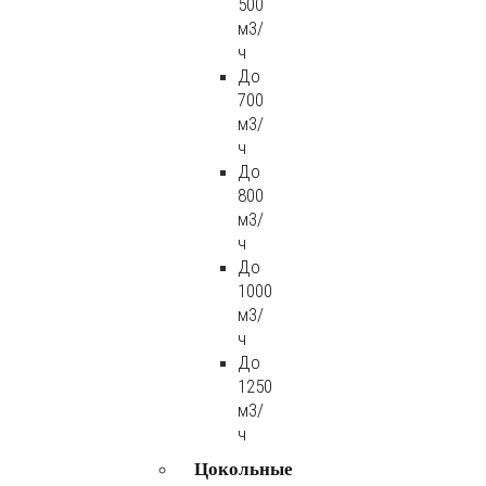
500
м3/
ч
До
700
м3/
ч
До
800
м3/
ч
До
1000
м3/
ч
До
1250
м3/
ч
Цокольные