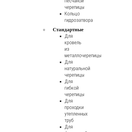
песчаной
черепицы
Кольцо
гидрозатвора
Стандартные
Для
кровель
из
металлочерепицы
Для
натуральной
черепицы
Для
гибкой
черепицы
Для
проходки
утепленных
труб
Для