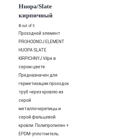
Huopa/Slate
кирпичный
0
out of 5
Проходной элемент
PROHODNOJ ELEMENT
HUOPA SLATE
KIRPICHNYJ Vilpe в
сером цвете.
Предназначен для
герметизации проходок
труб через кровлю из
серой
металлочерепицы и
серой фальцевой
кровли. Полипропилен +
EPDM-уплотнитель.