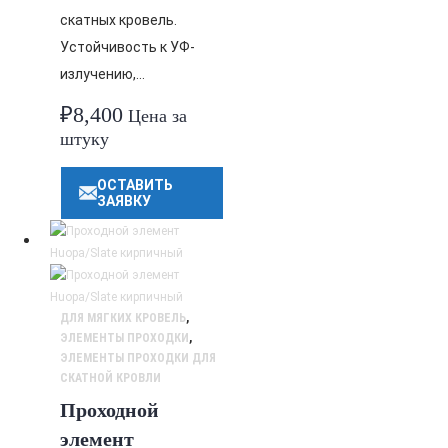
скатных кровель.
Устойчивость к УФ-
излучению,…
₽
8,400
Цена за
штуку
ОСТАВИТЬ
ЗАЯВКУ
ДЛЯ МЯГКИХ КРОВЕЛЬ
,
ЭЛЕМЕНТЫ ПРОХОДКИ
,
ЭЛЕМЕНТЫ ПРОХОДКИ ДЛЯ
СКАТНОЙ КРОВЛИ
Проходной
элемент