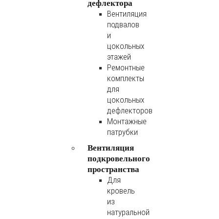
дефлектора
Вентиляция
подвалов
и
цокольных
этажей
Ремонтные
комплекты
для
цокольных
дефлекторов
Монтажные
патрубки
Вентиляция
подкровельного
пространства
Для
кровель
из
натуральной