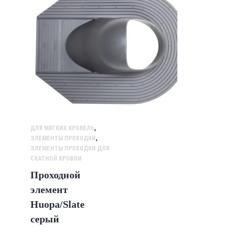
ДЛЯ МЯГКИХ КРОВЕЛЬ
,
ЭЛЕМЕНТЫ ПРОХОДКИ
,
ЭЛЕМЕНТЫ ПРОХОДКИ ДЛЯ
СКАТНОЙ КРОВЛИ
Проходной
элемент
Huopa/Slate
серый