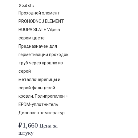
0
out of 5
Проходной элемент
PROHODNOJ ELEMENT
HUOPA SLATE Vilpe в
сером цвете.
Предназначен для
герметизации проходок
труб через кровлю из
серой
металлочерепицы и
серой фальцевой
кровли. Полипропилен +
EPDM-уплотнитель.
Диапазон температур…
₽
1,660
Цена за
штуку