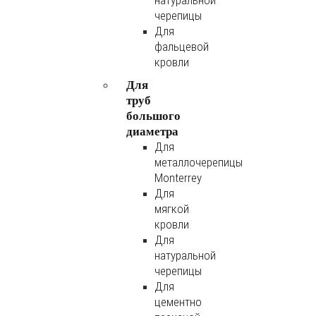
натуральной
черепицы
Для
фальцевой
кровли
Для
труб
большого
диаметра
Для
металлочерепицы
Monterrey
Для
мягкой
кровли
Для
натуральной
черепицы
Для
цементно