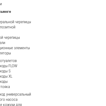
ки
льного
уральной черепицы
мпозитной
ой черепицы
вли
ционные элементы
ляторы
иотуалетов
ходы FLOW
ходы S
ходы XL
ходы
стояка
ход универсальный
ого насоса
е кожухи для