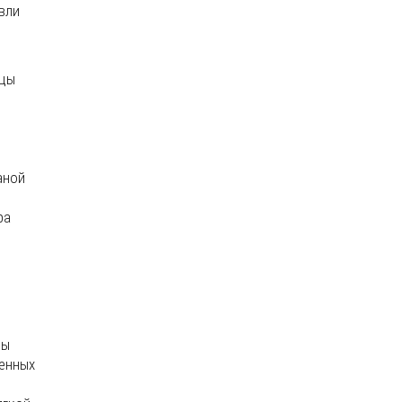
вли
ицы
аной
ра
цы
ленных