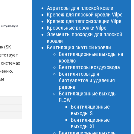
Аэраторы для плоской ковли
Крепеж для плоской кровли Vilpe
Крепеж для теплоизоляции Vilpe
, актуальную
Кровельные воронки Vilpe
Элементы проходки для плоской
кровли
Вентиляция скатной кровли
я (SK
Вентиляционные выходы на
ветствует
кровлю
в системах
Вентиляторы воздуховода
чению,
Вентиляторы для
ие
биотуалетов и удаления
радона
Вентиляционные выходы
FLOW
Вентиляционные
выходы S
Вентиляционные
выходы XL
Вентиляционные выходы