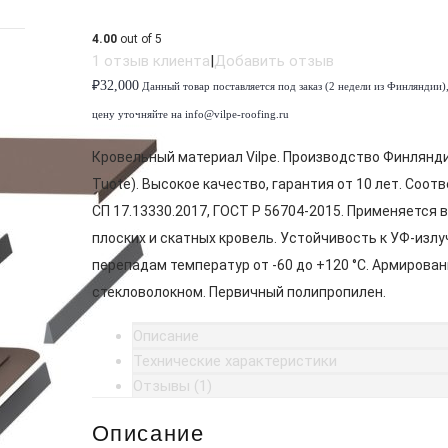
4.00
out of 5
1
отзыв клиента
|
Добавить отзыв
₽
32,000
Данный товар поставляется под заказ (2 недели из Финляндии)
цену уточняйте на info@vilpe-roofing.ru
Кровельный материал Vilpe. Производство Финлянди
Tuote). Высокое качество, гарантия от 10 лет. Соот
СП 17.13330.2017, ГОСТ Р 56704-2015. Применяется 
плоских и скатных кровель. Устойчивость к УФ-излу
перепадам температур от -60 до +120 °C. Армирован
стекловолокном. Первичный полипропилен.
Описание
Технические характеристики
Отзывы (1)
Описание