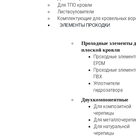
Для ТПО кровли
Листвоуловители
Комплектующие для кровельных во
ЭЛЕМЕНТЫ ПРОХОДКИ
Проходные элементы 
плоской кровли
Проходные элемен
EPDM
Проходные элемен
ПВХ
Уплотнители
гидрозатвора
Двухкомпонентные
Для композитной
черепицы
Для металлочереп
Для натуральной
черепицы