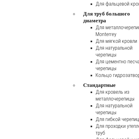
Для фальцевой кро
Для труб большого
диаметра
Для металлочереп
Monterrey
Для мягкой кровли
Для натуральной
черепицы
Для цементно песч
черепицы
Кольцо гидрозатво
Стандартные
Для кровель из
металлочерепицы
Для натуральной
черепицы
Для гибкой черепи
Для проходки утеп
труб