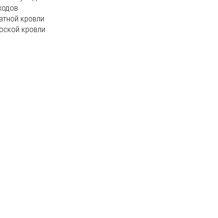
ходов
атной кровли
оской кровли