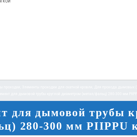
ягкой
ы проходки
,
Элементы проходки для скатной кровли
,
Для прохода дымовых (у
емент для дымовой трубы круглой диаметром (метал/фальц) 280-300 мм PIIP
нт для дымовой трубы к
ьц) 280-300 мм PIIPPU