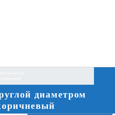
тепленных) труб
PU коричневый
руглой диаметром
 коричневый