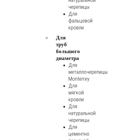
натуральной
черепицы
Для
фальцевой
кровли
Для
труб
большого
диаметра
Для
металлочерепицы
Monterrey
Для
мягкой
кровли
Для
натуральной
черепицы
Для
цементно