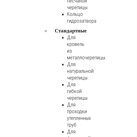
песчаной
черепицы
Кольцо
гидрозатвора
Стандартные
Для
кровель
из
металлочерепицы
Для
натуральной
черепицы
Для
гибкой
черепицы
Для
проходки
утепленных
труб
Для