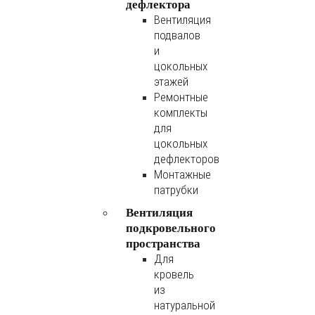
дефлектора
Вентиляция
подвалов
и
цокольных
этажей
Ремонтные
комплекты
для
цокольных
дефлекторов
Монтажные
патрубки
Вентиляция
подкровельного
пространства
Для
кровель
из
натуральной