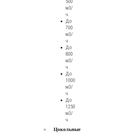
500
м3/
ч
До
700
м3/
ч
До
800
м3/
ч
До
1000
м3/
ч
До
1250
м3/
ч
Цокольные