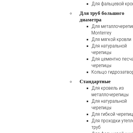
Для фальцевой кро
Для труб большого
диаметра
Для металлочереп
Monterrey
Для мягкой кровли
Для натуральной
черепицы
Для цементно песч
черепицы
Кольцо гидрозатво
Стандартные
Для кровель из
металлочерепицы
Для натуральной
черепицы
Для гибкой черепи
Для проходки утеп
труб