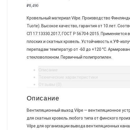
₽
8,490
Кровельный материал Vilpe. Производство Финлянди
Tuote). Высокое качество, гарантия от 10 лет. Соот
СП 17.13330.2017, ГОСТ Р 56704-2015. Применяется 
плоских и скатных кровель. Устойчивость к УФ-излу
перепадам температур от -60 до +120 °C. Армирован
стекловолокном. Первичный полипропилен.
Описание
Технические характеристики
Отзывы (0)
Описание
Вентиляционный выход Vilpe — вентиляционное уст
для скатных кровель любого типа от финского прои
Vilpe для организации вывода вентиляционных кана