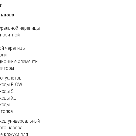
ки
льного
уральной черепицы
мпозитной
ой черепицы
вли
ционные элементы
ляторы
иотуалетов
ходы FLOW
ходы S
ходы XL
ходы
стояка
ход универсальный
ого насоса
е кожухи для