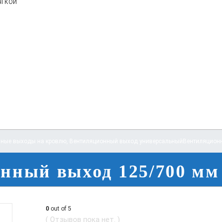
ягкой
ные выходы на кровлю
,
Вентиляционный выход универсальный
Вентиляцион
нный выход 125/700 м
0
out of 5
( Отзывов пока нет. )