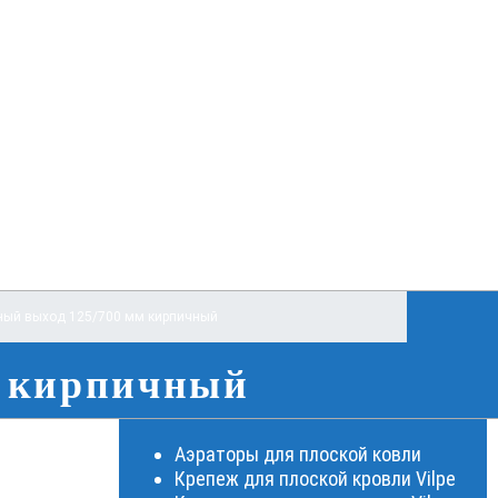
ный выход 125/700 мм кирпичный
м кирпичный
Аэраторы для плоской ковли
Крепеж для плоской кровли Vilpe