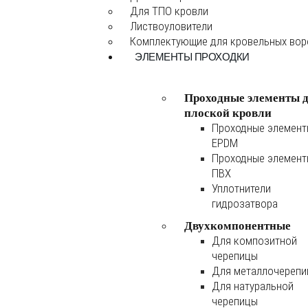
Для ТПО кровли
Листвоуловители
Комплектующие для кровельных во
ЭЛЕМЕНТЫ ПРОХОДКИ
Проходные элементы 
плоской кровли
Проходные элемен
EPDM
Проходные элемен
ПВХ
Уплотнители
гидрозатвора
Двухкомпонентные
Для композитной
черепицы
Для металлочереп
Для натуральной
черепицы