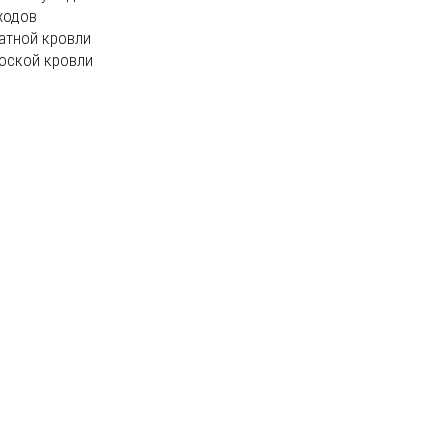
ходов
атной кровли
оской кровли