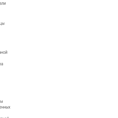
вли
ицы
аной
ра
цы
ленных