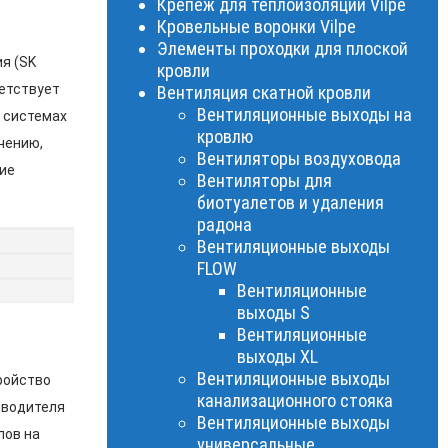
Крепеж для теплоизоляции Vilpe
Кровельные воронки Vilpe
Элементы проходки для плоской
я (SK
кровли
ветствует
Вентиляция скатной кровли
Вентиляционные выходы на
в системах
кровлю
чению,
Вентиляторы воздуховода
ие
Вентиляторы для
биотуалетов и удаления
радона
Вентиляционные выходы
FLOW
Вентиляционные
выходы S
Вентиляционные
выходы XL
Вентиляционные выходы
ройство
канализационного стояка
зводителя
Вентиляционные выходы
лов на
универсальные