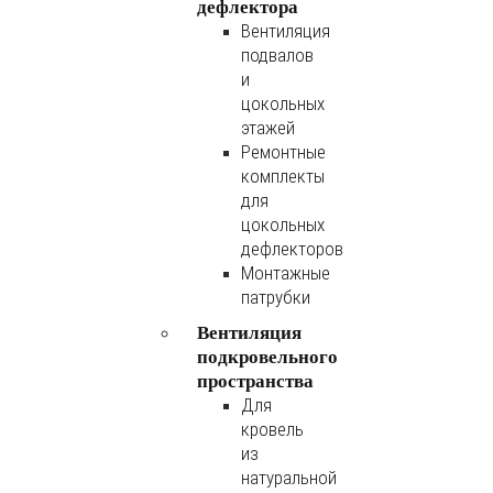
дефлектора
Вентиляция
подвалов
и
цокольных
этажей
Ремонтные
комплекты
для
цокольных
дефлекторов
Монтажные
патрубки
Вентиляция
подкровельного
пространства
Для
кровель
из
натуральной