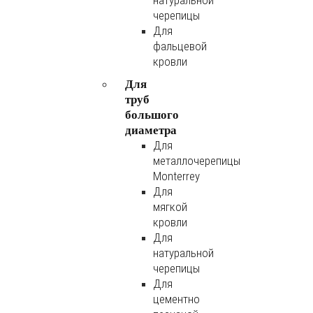
натуральной
черепицы
Для
фальцевой
кровли
Для
труб
большого
диаметра
Для
металлочерепицы
Monterrey
Для
мягкой
кровли
Для
натуральной
черепицы
Для
цементно