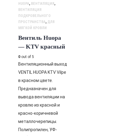
HUOPA
,
ВЕНТИЛЯЦИЯ
,
ВЕНТИЛЯЦИЯ
ПОДКРОВЕЛЬНОГО
ПРОСТРАНСТВА
,
ДЛЯ
МЯГКОЙ КРОВЛИ
Вентиль Huopa
— KTV красный
0
out of 5
Вентиляционный выход
VENTIL HUOPA KTV Vilpe
в красном цвете.
Предназначен для
вывода вентиляции на
кровлю из красной и
красно-коричневой
металлочерепицы.
Полипропилен, УФ-