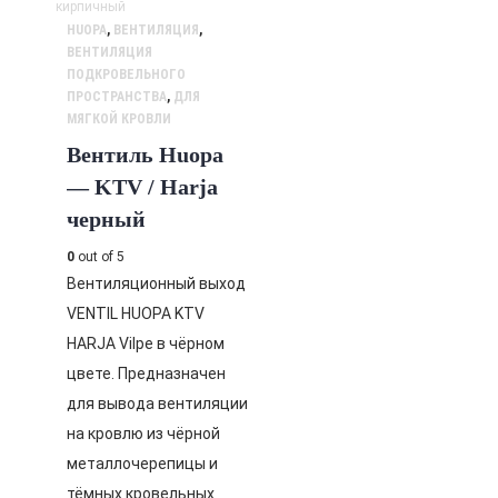
HUOPA
,
ВЕНТИЛЯЦИЯ
,
ВЕНТИЛЯЦИЯ
ПОДКРОВЕЛЬНОГО
ПРОСТРАНСТВА
,
ДЛЯ
МЯГКОЙ КРОВЛИ
Вентиль Huopa
— KTV / Harja
черный
0
out of 5
Вентиляционный выход
VENTIL HUOPA KTV
HARJA Vilpe в чёрном
цвете. Предназначен
для вывода вентиляции
на кровлю из чёрной
металлочерепицы и
тёмных кровельных