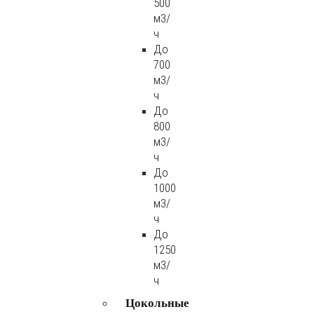
500
м3/
ч
До
700
м3/
ч
До
800
м3/
ч
До
1000
м3/
ч
До
1250
м3/
ч
Цокольные