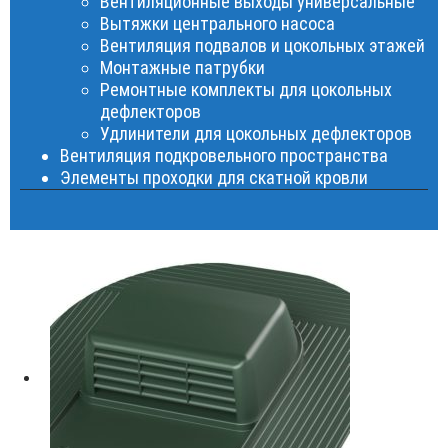
Вентиляционные выходы универсальные
Вытяжки центрального насоса
Вентиляция подвалов и цокольных этажей
Монтажные патрубки
Ремонтные комплекты для цокольных
дефлекторов
Удлинители для цокольных дефлекторов
Вентиляция подкровельного пространства
Элементы проходки для скатной кровли