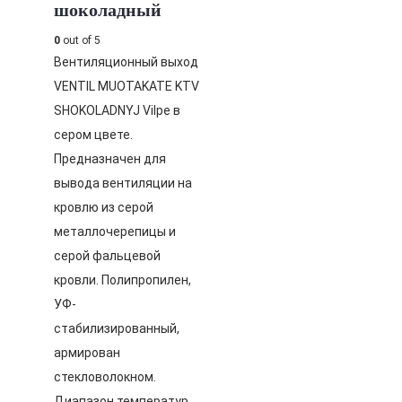
шоколадный
0
out of 5
Вентиляционный выход
VENTIL MUOTAKATE KTV
SHOKOLADNYJ Vilpe в
сером цвете.
Предназначен для
вывода вентиляции на
кровлю из серой
металлочерепицы и
серой фальцевой
кровли. Полипропилен,
УФ-
стабилизированный,
армирован
стекловолокном.
Диапазон температур…