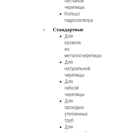
песчаной
черепицы
Кольцо
гидрозатвора
Стандартные
Для
кровель
из
металлочерепицы
Для
натуральной
черепицы
Для
гибкой
черепицы
Для
проходки
утепленных
труб
Для