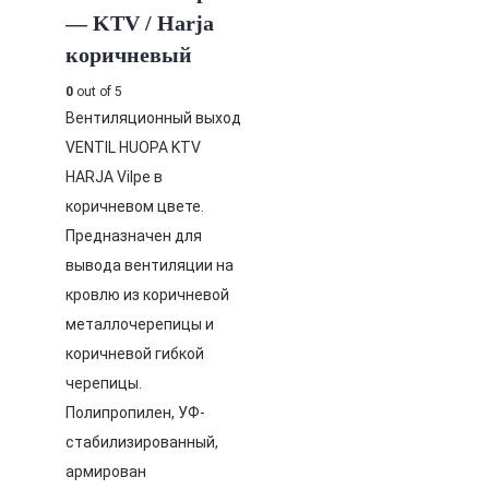
— KTV / Harja
коричневый
0
out of 5
Вентиляционный выход
VENTIL HUOPA KTV
HARJA Vilpe в
коричневом цвете.
Предназначен для
вывода вентиляции на
кровлю из коричневой
металлочерепицы и
коричневой гибкой
черепицы.
Полипропилен, УФ-
стабилизированный,
армирован