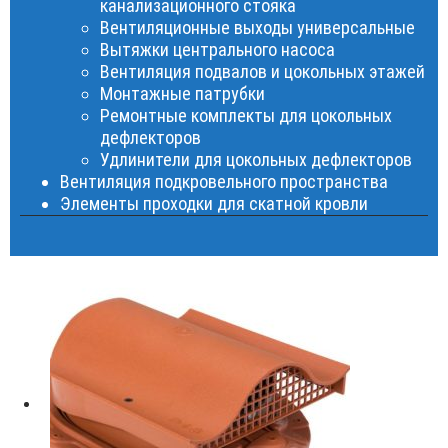
канализационного стояка
Вентиляционные выходы универсальные
Вытяжки центрального насоса
Вентиляция подвалов и цокольных этажей
Монтажные патрубки
Ремонтные комплекты для цокольных
дефлекторов
Удлинители для цокольных дефлекторов
Вентиляция подкровельного пространства
Элементы проходки для скатной кровли