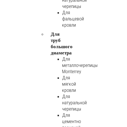
натуральной
черепицы
Для
фальцевой
кровли
Для
труб
большого
диаметра
Для
металлочерепицы
Monterrey
Для
мягкой
кровли
Для
натуральной
черепицы
Для
цементно