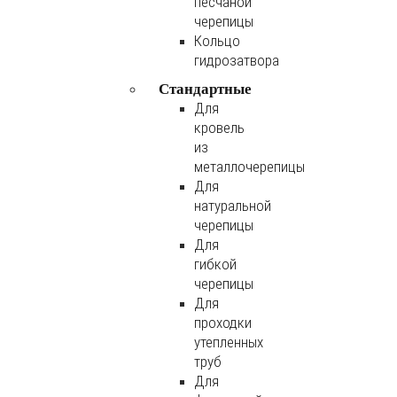
песчаной
черепицы
Кольцо
гидрозатвора
Стандартные
Для
кровель
из
металлочерепицы
Для
натуральной
черепицы
Для
гибкой
черепицы
Для
проходки
утепленных
труб
Для