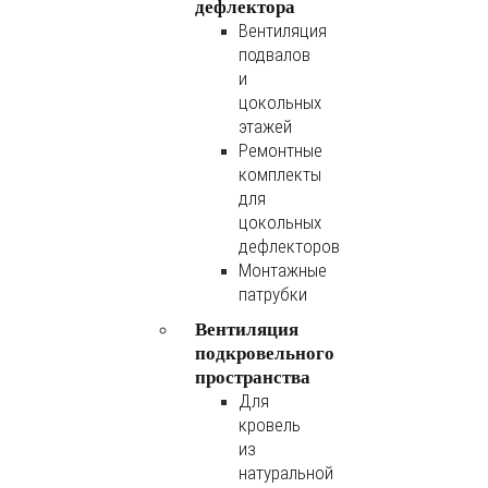
дефлектора
Вентиляция
подвалов
и
цокольных
этажей
Ремонтные
комплекты
для
цокольных
дефлекторов
Монтажные
патрубки
Вентиляция
подкровельного
пространства
Для
кровель
из
натуральной