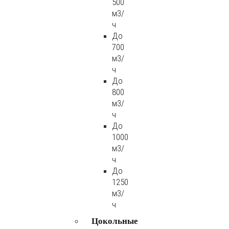
500
м3/
ч
До
700
м3/
ч
До
800
м3/
ч
До
1000
м3/
ч
До
1250
м3/
ч
Цокольные