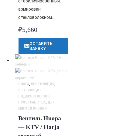
стабилизированный,
армирован
стекловолокном….
₽
5,660
ОСТАВИТЬ
ЗАЯВКУ
HUOPA
,
ВЕНТИЛЯЦИЯ
,
ВЕНТИЛЯЦИЯ
ПОДКРОВЕЛЬНОГО
ПРОСТРАНСТВА
,
ДЛЯ
МЯГКОЙ КРОВЛИ
Вентиль Huopa
— KTV / Harja
зеленый