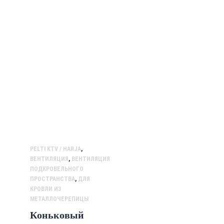
PELTI KTV / HARJA
,
ВЕНТИЛЯЦИЯ
,
ВЕНТИЛЯЦИЯ
ПОДКРОВЕЛЬНОГО
ПРОСТРАНСТВА
,
ДЛЯ
КРОВЛИ ИЗ
МЕТАЛЛОЧЕРЕПИЦЫ
Коньковый