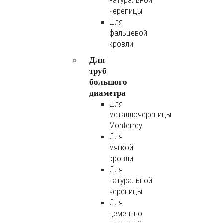
натуральной
черепицы
Для
фальцевой
кровли
Для
труб
большого
диаметра
Для
металлочерепицы
Monterrey
Для
мягкой
кровли
Для
натуральной
черепицы
Для
цементно