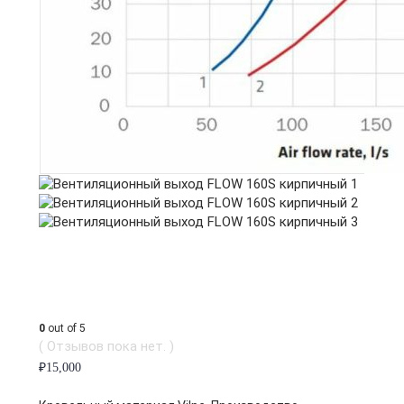
0
out of 5
( Отзывов пока нет. )
₽
15,000