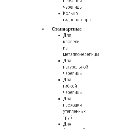
песчаной
черепицы
Кольцо
гидрозатвора
Стандартные
Для
кровель
из
металлочерепицы
Для
натуральной
черепицы
Для
гибкой
черепицы
Для
проходки
утепленных
труб
Для