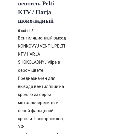
вентиль Pelti
KTV / Harja
шоколадный
0
out of 5
Вентиляционный выход
KONKOVYJ VENTIL PELTI
KTV HARJA
SHOKOLADNYJ Vilpe в
сером цвете.
Предназначен для
вывода вентиляции на
кровлю из серой
металлочерепицы и
серой фальцевой
кровли. Полипропилен,
УФ-