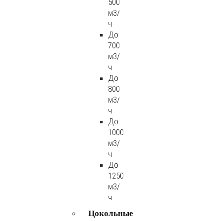
500
м3/
ч
До
700
м3/
ч
До
800
м3/
ч
До
1000
м3/
ч
До
1250
м3/
ч
Цокольные