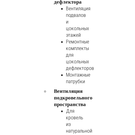
дефлектора
Вентиляция
подвалов
и
цокольных
этажей
Ремонтные
комплекты
для
цокольных
дефлекторов
Монтажные
патрубки
Вентиляция
подкровельного
пространства
Для
кровель
из
натуральной