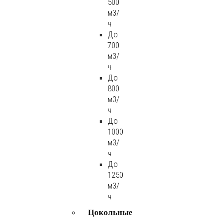
500
м3/
ч
До
700
м3/
ч
До
800
м3/
ч
До
1000
м3/
ч
До
1250
м3/
ч
Цокольные