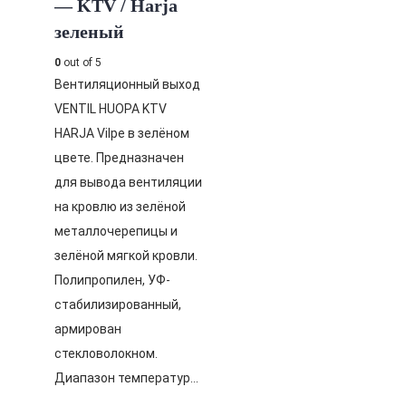
— KTV / Harja
зеленый
0
out of 5
Вентиляционный выход
VENTIL HUOPA KTV
HARJA Vilpe в зелёном
цвете. Предназначен
для вывода вентиляции
на кровлю из зелёной
металлочерепицы и
зелёной мягкой кровли.
Полипропилен, УФ-
стабилизированный,
армирован
стекловолокном.
Диапазон температур…