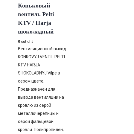
Коньковый
вентиль Pelti
KTV / Harja
шоколадный
0
out of 5
Вентиляционный выход
KONKOVYJ VENTIL PELTI
KTV HARJA
SHOKOLADNYJ Vilpe в
сером цвете.
Предназначен для
вывода вентиляции на
кровлю из серой
металлочерепицы и
серой фальцевой
кровли. Полипропилен,