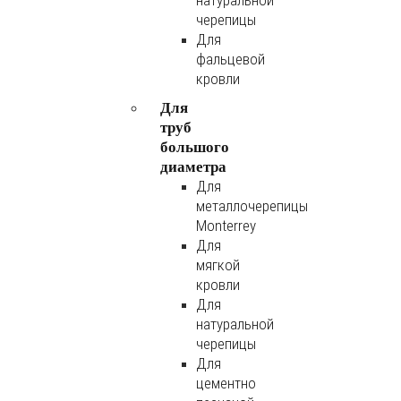
натуральной
черепицы
Для
фальцевой
кровли
Для
труб
большого
диаметра
Для
металлочерепицы
Monterrey
Для
мягкой
кровли
Для
натуральной
черепицы
Для
цементно