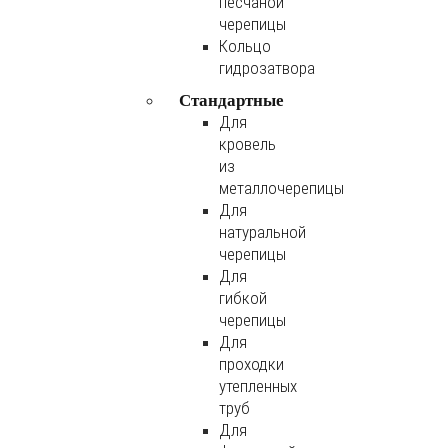
песчаной
черепицы
Кольцо
гидрозатвора
Стандартные
Для
кровель
из
металлочерепицы
Для
натуральной
черепицы
Для
гибкой
черепицы
Для
проходки
утепленных
труб
Для