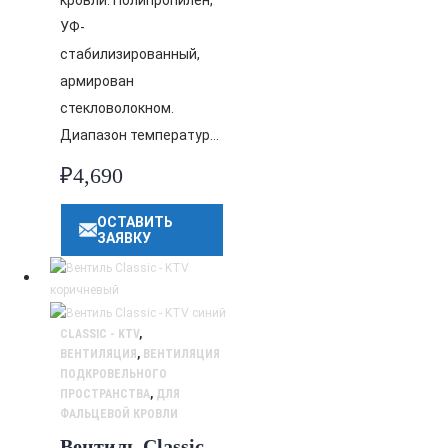
кровли. Полипропилен,
УФ-
стабилизированный,
армирован
стекловолокном.
Диапазон температур…
₽
4,690
ОСТАВИТЬ
ЗАЯВКУ
CLASSIC - KTV
,
ВЕНТИЛЯЦИЯ
,
ВЕНТИЛЯЦИЯ
ПОДКРОВЕЛЬНОГО
ПРОСТРАНСТВА
,
ДЛЯ
ФАЛЬЦЕВОЙ КРОВЛИ
Вентиль Classic