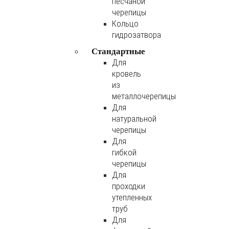
песчаной
черепицы
Кольцо
гидрозатвора
Стандартные
Для
кровель
из
металлочерепицы
Для
натуральной
черепицы
Для
гибкой
черепицы
Для
проходки
утепленных
труб
Для