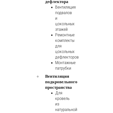
дефлектора
Вентиляция
подвалов
и
цокольных
этажей
Ремонтные
комплекты
для
цокольных
дефлекторов
Монтажные
патрубки
Вентиляция
подкровельного
пространства
Для
кровель
из
натуральной