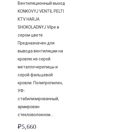
Вентиляционный выход
KONKOVYJ VENTIL PELTI
KTV HARJA
SHOKOLADNYJ Vilpe в
сером цвете.
Предназначен для
вывода вентиляции на
кровлю из серой
металлочерепицы и
серой фальцевой
кровли. Полипропилен,
УФ-
стабилизированный,
армирован
стекловолокном….
₽
5,660