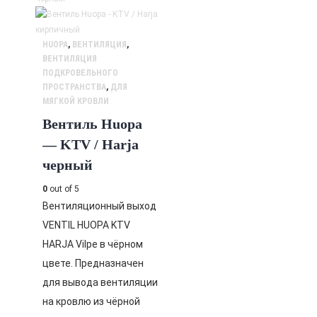
HUOPA
,
ВЕНТИЛЯЦИЯ
,
ВЕНТИЛЯЦИЯ
ПОДКРОВЕЛЬНОГО
ПРОСТРАНСТВА
,
ДЛЯ
МЯГКОЙ КРОВЛИ
Вентиль Huopa
— KTV / Harja
черный
0
out of 5
Вентиляционный выход
VENTIL HUOPA KTV
HARJA Vilpe в чёрном
цвете. Предназначен
для вывода вентиляции
на кровлю из чёрной