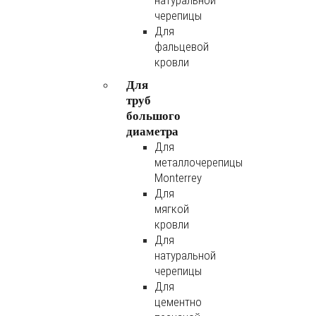
натуральной
черепицы
Для
фальцевой
кровли
Для
труб
большого
диаметра
Для
металлочерепицы
Monterrey
Для
мягкой
кровли
Для
натуральной
черепицы
Для
цементно