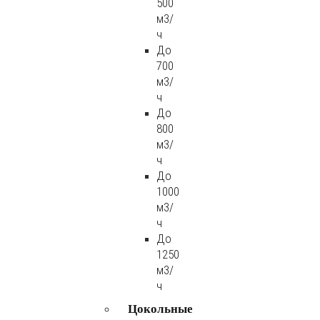
500
м3/
ч
До
700
м3/
ч
До
800
м3/
ч
До
1000
м3/
ч
До
1250
м3/
ч
Цокольные