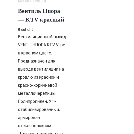
МЯГКОЙ КРОВЛИ
Вентиль Huopa
— KTV красный
0
out of 5
Вентиляционный выход
VENTIL HUOPA KTV Vilpe
в красном цвете.
Предназначен для
вывода вентиляции на
кровлю из красной и
красно-коричневой
металлочерепицы.
Полипропилен, УФ-
стабилизированный,
армирован
стекловолокном.
Диапазон температур