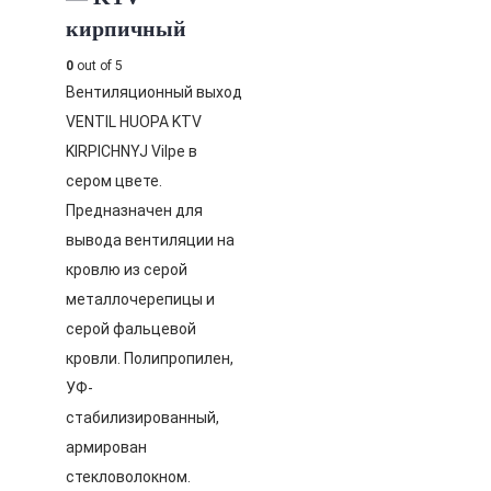
кирпичный
0
out of 5
Вентиляционный выход
VENTIL HUOPA KTV
KIRPICHNYJ Vilpe в
сером цвете.
Предназначен для
вывода вентиляции на
кровлю из серой
металлочерепицы и
серой фальцевой
кровли. Полипропилен,
УФ-
стабилизированный,
армирован
стекловолокном.