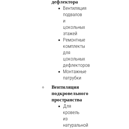
дефлектора
Вентиляция
подвалов
и
цокольных
этажей
Ремонтные
комплекты
для
цокольных
дефлекторов
Монтажные
патрубки
Вентиляция
подкровельного
пространства
Для
кровель
из
натуральной