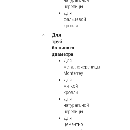
натуральной
черепицы
Для
фальцевой
кровли
Для
труб
большого
диаметра
Для
металлочерепицы
Monterrey
Для
мягкой
кровли
Для
натуральной
черепицы
Для
цементно