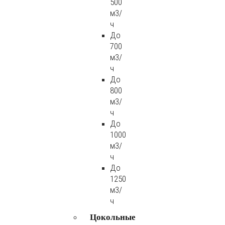
500
м3/
ч
До
700
м3/
ч
До
800
м3/
ч
До
1000
м3/
ч
До
1250
м3/
ч
Цокольные