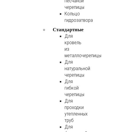
песчаной
черепицы
Кольцо
гидрозатвора
Стандартные
Для
кровель
из
металлочерепицы
Для
натуральной
черепицы
Для
гибкой
черепицы
Для
проходки
утепленных
труб
Для