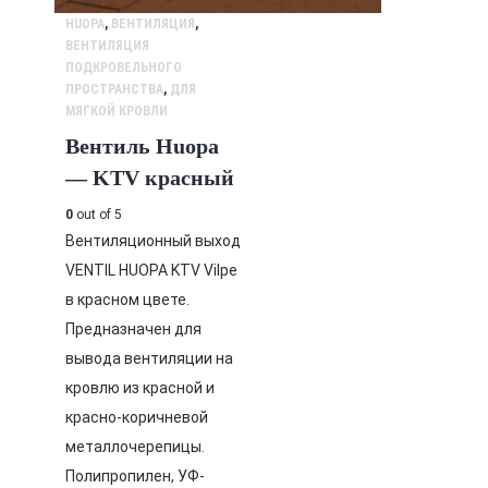
HUOPA
,
ВЕНТИЛЯЦИЯ
,
ВЕНТИЛЯЦИЯ
ПОДКРОВЕЛЬНОГО
ПРОСТРАНСТВА
,
ДЛЯ
МЯГКОЙ КРОВЛИ
Вентиль Huopa
— KTV красный
0
out of 5
Вентиляционный выход
VENTIL HUOPA KTV Vilpe
в красном цвете.
Предназначен для
вывода вентиляции на
кровлю из красной и
красно-коричневой
металлочерепицы.
Полипропилен, УФ-