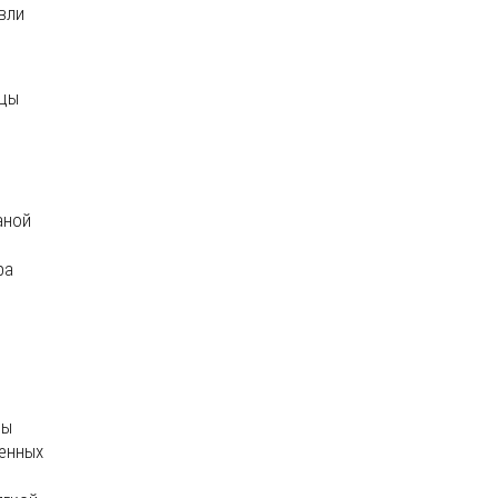
вли
ицы
аной
ра
цы
ленных