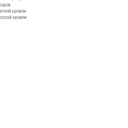
ходов
атной кровли
оской кровли