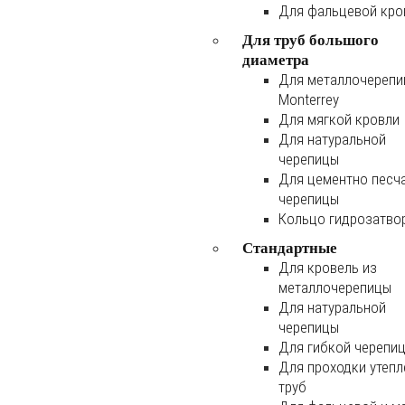
Для фальцевой кро
Для труб большого
диаметра
Для металлочереп
Monterrey
Для мягкой кровли
Для натуральной
черепицы
Для цементно песч
черепицы
Кольцо гидрозатво
Стандартные
Для кровель из
металлочерепицы
Для натуральной
черепицы
Для гибкой черепи
Для проходки утеп
труб