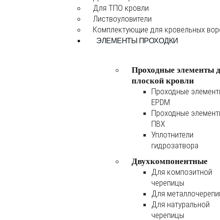
Для ТПО кровли
Листвоуловители
Комплектующие для кровельных во
ЭЛЕМЕНТЫ ПРОХОДКИ
Проходные элементы 
плоской кровли
Проходные элемен
EPDM
Проходные элемен
ПВХ
Уплотнители
гидрозатвора
Двухкомпонентные
Для композитной
черепицы
Для металлочереп
Для натуральной
черепицы