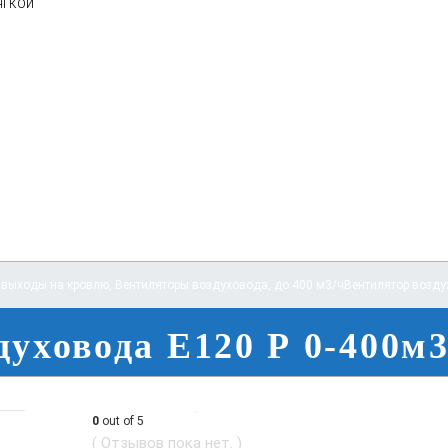
ягкой
 выходы на кровлю
,
Вентиляторы воздуховода
,
до 400 м3/ч
Вентилятор возду
духовода E120 Р 0-400м3
0
out of 5
( Отзывов пока нет. )