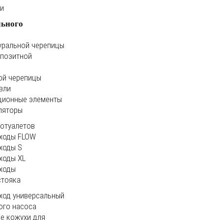
ки
льного
уральной черепицы
мпозитной
ой черепицы
вли
ционные элементы
ляторы
иотуалетов
ходы FLOW
ходы S
ходы XL
ходы
стояка
ход универсальный
ого насоса
е кожухи для