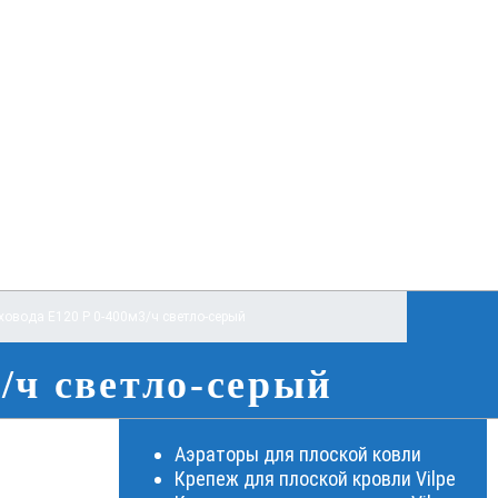
ховода E120 Р 0-400м3/ч светло-серый
/ч светло-серый
Аэраторы для плоской ковли
Крепеж для плоской кровли Vilpe