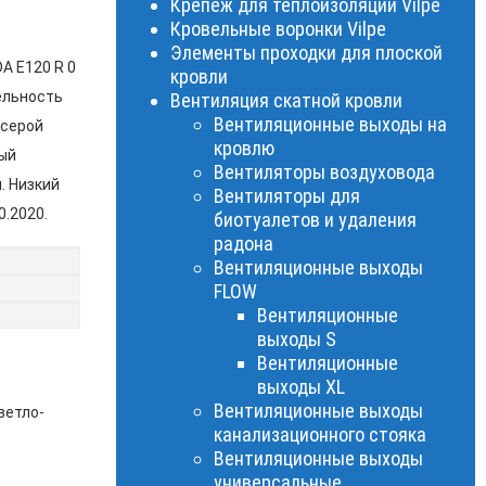
Крепеж для теплоизоляции Vilpe
Кровельные воронки Vilpe
Элементы проходки для плоской
 E120 R 0
кровли
ельность
Вентиляция скатной кровли
Вентиляционные выходы на
-серой
кровлю
ый
Вентиляторы воздуховода
. Низкий
Вентиляторы для
0.2020.
биотуалетов и удаления
радона
Вентиляционные выходы
FLOW
Вентиляционные
выходы S
Вентиляционные
выходы XL
Вентиляционные выходы
ветло-
канализационного стояка
Вентиляционные выходы
универсальные