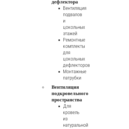
дефлектора
Вентиляция
подвалов
и
цокольных
этажей
Ремонтные
комплекты
для
цокольных
дефлекторов
Монтажные
патрубки
Вентиляция
подкровельного
пространства
Для
кровель
из
натуральной