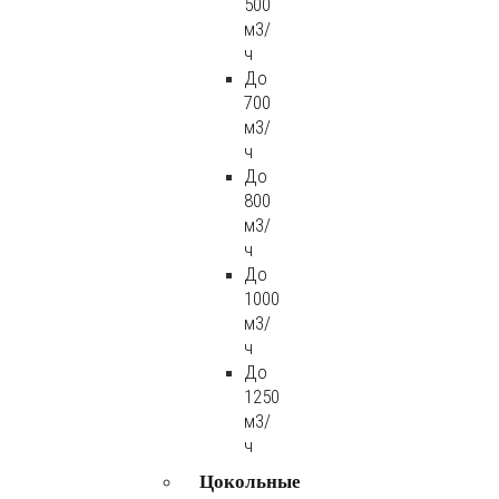
500
м3/
ч
До
700
м3/
ч
До
800
м3/
ч
До
1000
м3/
ч
До
1250
м3/
ч
Цокольные