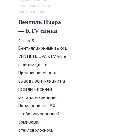
ПРОСТРАНСТВА
,
ДЛЯ
МЯГКОЙ КРОВЛИ
Вентиль Huopa
— KTV синий
0
out of 5
Вентиляционный выход
VENTIL HUOPA KTV Vilpe
в синем цвете.
Предназначен для
вывода вентиляции на
кровлю из синей
металлочерепицы.
Полипропилен, УФ-
стабилизированный,
армирован
стекловолокном.