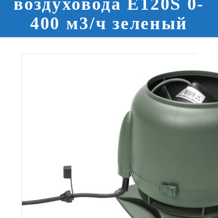
воздуховода E120S 0-
400 м3/ч зеленый