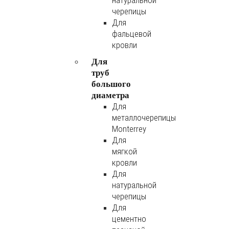
натуральной
черепицы
Для
фальцевой
кровли
Для
труб
большого
диаметра
Для
металлочерепицы
Monterrey
Для
мягкой
кровли
Для
натуральной
черепицы
Для
цементно