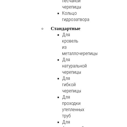
песчаной
черепицы
Кольцо
гидрозатвора
Стандартные
Для
кровель
из
металлочерепицы
Для
натуральной
черепицы
Для
гибкой
черепицы
Для
проходки
утепленных
труб
Для