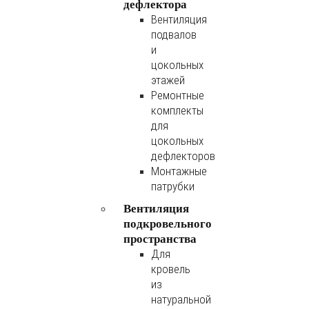
дефлектора
Вентиляция
подвалов
и
цокольных
этажей
Ремонтные
комплекты
для
цокольных
дефлекторов
Монтажные
патрубки
Вентиляция
подкровельного
пространства
Для
кровель
из
натуральной