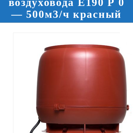
воздуховода E190 Р 0
— 500м3/ч красный