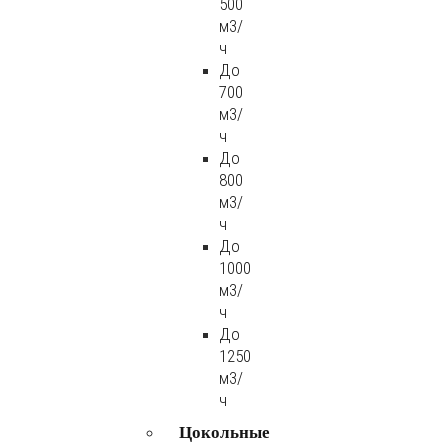
500
м3/
ч
До
700
м3/
ч
До
800
м3/
ч
До
1000
м3/
ч
До
1250
м3/
ч
Цокольные