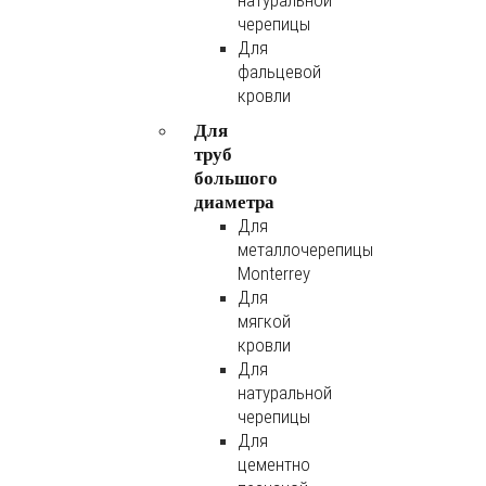
натуральной
черепицы
Для
фальцевой
кровли
Для
труб
большого
диаметра
Для
металлочерепицы
Monterrey
Для
мягкой
кровли
Для
натуральной
черепицы
Для
цементно