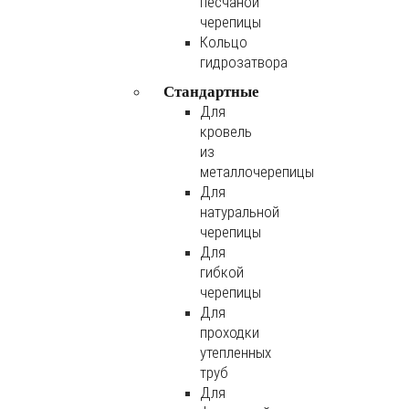
песчаной
черепицы
Кольцо
гидрозатвора
Стандартные
Для
кровель
из
металлочерепицы
Для
натуральной
черепицы
Для
гибкой
черепицы
Для
проходки
утепленных
труб
Для