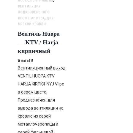
HUOPA
,
ВЕНТИЛЯЦИЯ
,
ВЕНТИЛЯЦИЯ
ПОДКРОВЕЛЬНОГО
ПРОСТРАНСТВА
,
ДЛЯ
МЯГКОЙ КРОВЛИ
Вентиль Huopa
— KTV / Harja
кирпичный
0
out of 5
Вентиляционный выход
VENTIL HUOPA KTV
HARJA KIRPICHNYJ Vilpe
в сером цвете.
Предназначен для
вывода вентиляции на
кровлю из серой
металлочерепицы и
серой фальцевой