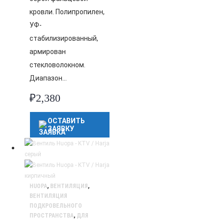
кровли. Полипропилен,
УФ-
стабилизированный,
армирован
стекловолокном.
Диапазон…
₽
2,380
ОСТАВИТЬ
ЗАЯВКУ
HUOPA
,
ВЕНТИЛЯЦИЯ
,
ВЕНТИЛЯЦИЯ
ПОДКРОВЕЛЬНОГО
ПРОСТРАНСТВА
,
ДЛЯ