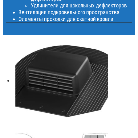
Удлинители для цокольных дефлекторов
Вентиляция подкровельного пространства
Элементы проходки для скатной кровли