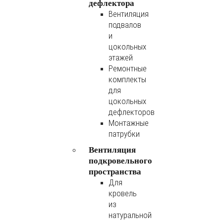
дефлектора
Вентиляция
подвалов
и
цокольных
этажей
Ремонтные
комплекты
для
цокольных
дефлекторов
Монтажные
патрубки
Вентиляция
подкровельного
пространства
Для
кровель
из
натуральной