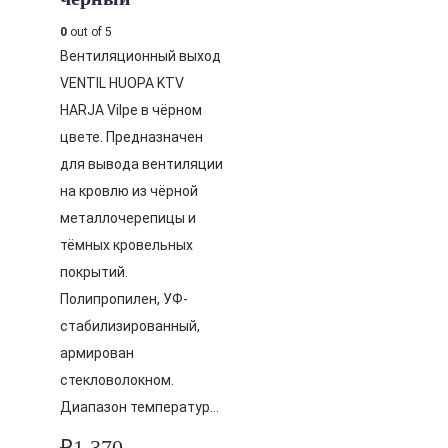
0
out of 5
Вентиляционный выход
VENTIL HUOPA KTV
HARJA Vilpe в чёрном
цвете. Предназначен
для вывода вентиляции
на кровлю из чёрной
металлочерепицы и
тёмных кровельных
покрытий.
Полипропилен, УФ-
стабилизированный,
армирован
стекловолокном.
Диапазон температур…
₽
1,370