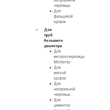
натуральной
черепицы
Для
фальцевой
кровли
Для
труб
большого
диаметра
Для
металлочерепицы
Monterrey
Для
мягкой
кровли
Для
натуральной
черепицы
Для
цементно