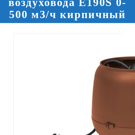
воздуховода E190S 0-
500 м3/ч кирпичный