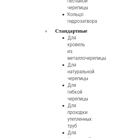
песчаной
черепицы
Кольцо
гидрозатвора
Стандартные
Для
кровель
из
металлочерепицы
Для
натуральной
черепицы
Для
гибкой
черепицы
Для
проходки
утепленных
труб
Для