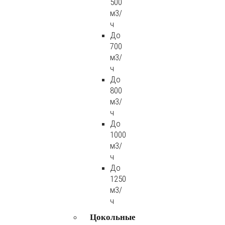
500
м3/
ч
До
700
м3/
ч
До
800
м3/
ч
До
1000
м3/
ч
До
1250
м3/
ч
Цокольные